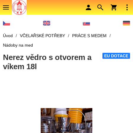
Úvod
/
VČELAŘSKÉ POTŘEBY
/
PRÁCE S MEDEM
/
Nádoby na med
Nerez vědro s otvorem a
EU DOTACE
víkem 18l