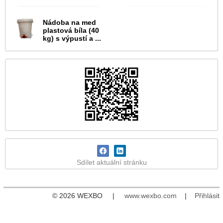
Nádoba na med
plastová bíla (40
kg) s výpustí a ...
Sdílet aktuální stránku
© 2026 WEXBO |
www.wexbo.com
|
Přihlásit