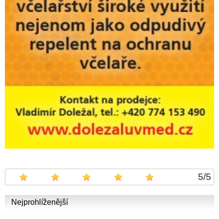
5
/
5
Nejprohlíženější