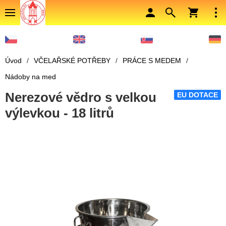
Úvod
/
VČELAŘSKÉ POTŘEBY
/
PRÁCE S MEDEM
/
Nádoby na med
Nerezové vědro s velkou
EU DOTACE
výlevkou - 18 litrů