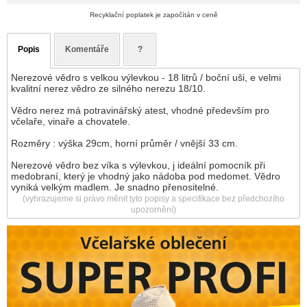
Recyklační poplatek je započítán v ceně
Popis
Komentáře
?
Nerezové vědro s velkou výlevkou - 18 litrů / boční uši, e velmi
kvalitní nerez vědro ze silného nerezu 18/10.
Vědro nerez má potravinářský atest, vhodné především pro
včelaře, vinaře a chovatele.
Rozměry : výška 29cm, horní průměr / vnější 33 cm.
Nerezové vědro bez víka s výlevkou, j ideální pomocník při
medobraní, který je vhodný jako nádoba pod medomet. Vědro
vyniká velkým madlem. Je snadno přenositelné.
(vyhrazujeme si právo měnit tyto popisy a specifikace bez předchozího
upozornění)