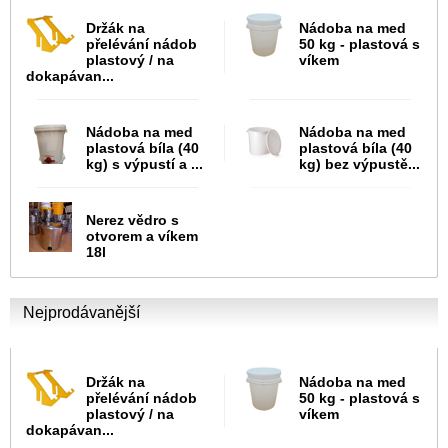
Držák na
Nádoba na med
přelévání nádob
50 kg - plastová s
plastový / na
víkem
dokapávan...
Nádoba na med
Nádoba na med
plastová bíla (40
plastová bíla (40
kg) s výpustí a ...
kg) bez výpustě...
Nerez vědro s
otvorem a víkem
18l
Nejprodávanější
Držák na
Nádoba na med
přelévání nádob
50 kg - plastová s
plastový / na
víkem
dokapávan...