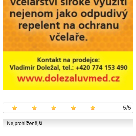
5
/
5
Nejprohlíženější