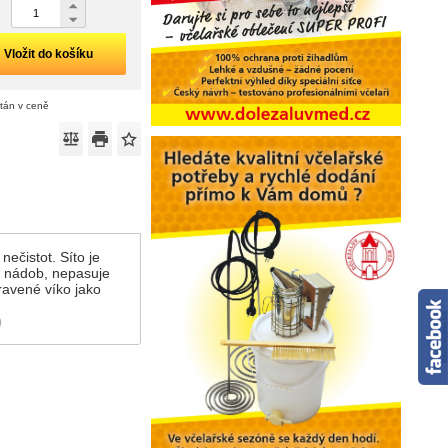
Vložit do košíku
ítán v ceně
ečistot. Síto je
h nádob, nepasuje
ravené víko jako
)