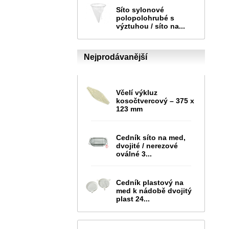
Síto sylonové
polopolohrubé s
výztuhou / síto na...
Nejprodávanější
Včelí výkluz
kosočtvercový – 375 x
123 mm
Cedník síto na med,
dvojité / nerezové
oválné 3...
Cedník plastový na
med k nádobě dvojitý
plast 24...