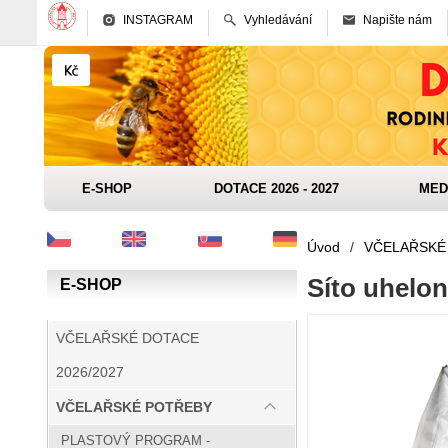
INSTAGRAM
Vyhledávání
Napište nám
E-SHOP
DOTACE 2026 - 2027
MED
Úvod
/
VČELAŘSKÉ
Síto uhelo
E-SHOP
VČELAŘSKÉ DOTACE
2026/2027
VČELAŘSKÉ POTŘEBY
PLASTOVÝ PROGRAM -