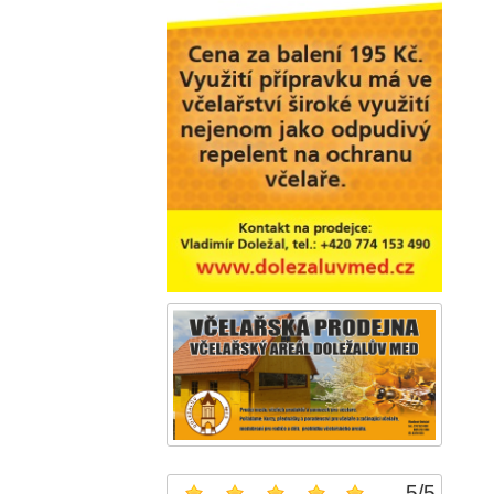
5
/
5