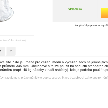
skladem
Recyklační poplatek je započ
ou ilustračního charakteru)
e
?
vé síto. Síto je určené pro cezení medu a vycezení těch nejjemnějších n
o průměru 345 mm. Uhelonové síto lze použít na spoustu standardníc
růměru (např. 40 kg nádoby z naší nabídky), kde je potřeba použít up
(vyhrazujeme si právo měnit tyto popisy a specifikace bez předchozího upozornění