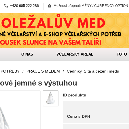
+420 605 222 286
Možnost přepnutí MĚNY / CURRENCY OPTION
O NÁS
VČELAŘSKÝ AREÁL
FOTO
 POTŘEBY
/
PRÁCE S MEDEM
/
Cedníky, Síta a cezení medu
nové jemné s výstuhou
ID produktu
Cena s DPH