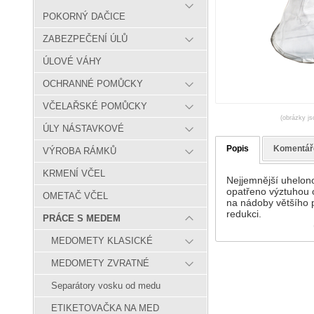
POKORNÝ DAČICE
ZABEZPEČENÍ ÚLŮ
ÚLOVÉ VÁHY
OCHRANNÉ POMŮCKY
VČELAŘSKÉ POMŮCKY
(obrázky js
ÚLY NÁSTAVKOVÉ
Popis
Komentář
VÝROBA RÁMKŮ
KRMENÍ VČEL
Nejjemnější uhelono
opatřeno výztuhou 
OMETAČ VČEL
na nádoby většího p
redukci.
PRÁCE S MEDEM
MEDOMETY KLASICKÉ
MEDOMETY ZVRATNÉ
Separátory vosku od medu
ETIKETOVAČKA NA MED