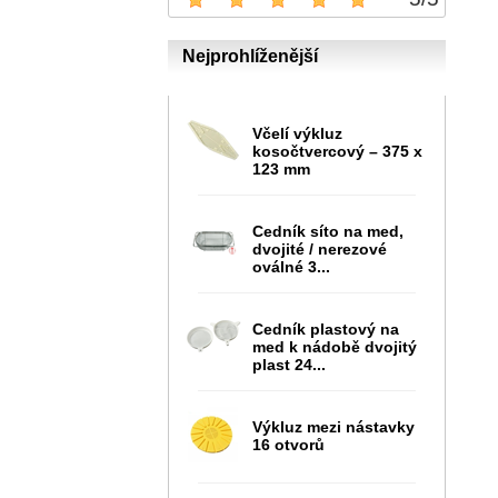
Nejprohlíženější
Včelí výkluz
kosočtvercový – 375 x
123 mm
Cedník síto na med,
dvojité / nerezové
oválné 3...
Cedník plastový na
med k nádobě dvojitý
plast 24...
Výkluz mezi nástavky
16 otvorů