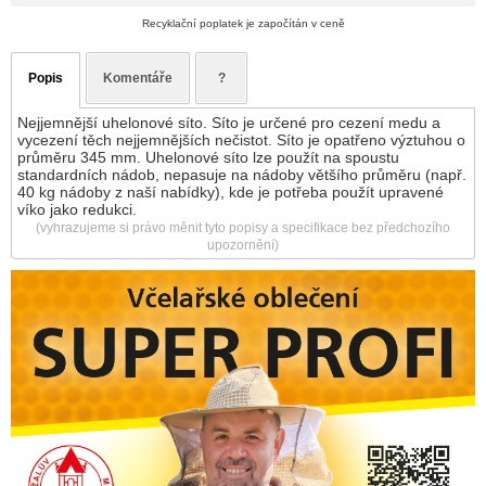
Recyklační poplatek je započítán v ceně
Popis
Komentáře
?
Nejjemnější uhelonové síto. Síto je určené pro cezení medu a
vycezení těch nejjemnějších nečistot. Síto je opatřeno výztuhou o
průměru 345 mm. Uhelonové síto lze použít na spoustu
standardních nádob, nepasuje na nádoby většího průměru (např.
40 kg nádoby z naší nabídky), kde je potřeba použít upravené
víko jako redukci.
(vyhrazujeme si právo měnit tyto popisy a specifikace bez předchozího
upozornění)