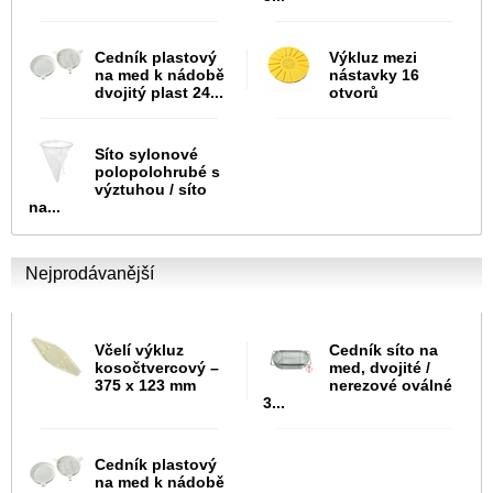
Cedník plastový
Výkluz mezi
na med k nádobě
nástavky 16
dvojitý plast 24...
otvorů
Síto sylonové
polopolohrubé s
výztuhou / síto
na...
Nejprodávanější
Včelí výkluz
Cedník síto na
kosočtvercový –
med, dvojité /
375 x 123 mm
nerezové oválné
3...
Cedník plastový
na med k nádobě