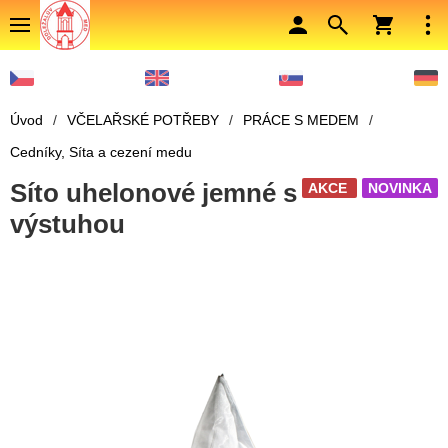
Úvod
/
VČELAŘSKÉ POTŘEBY
/
PRÁCE S MEDEM
/
Cedníky, Síta a cezení medu
Síto uhelonové jemné s
AKCE
NOVINKA
výstuhou