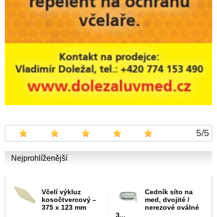
5
/
5
Nejprohlíženější
Včelí výkluz
Cedník síto na
kosočtvercový –
med, dvojité /
375 x 123 mm
nerezové oválné
3...