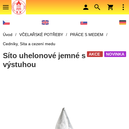
Úvod
/
VČELAŘSKÉ POTŘEBY
/
PRÁCE S MEDEM
/
Cedníky, Síta a cezení medu
Síto uhelonové jemné s
AKCE
NOVINKA
výstuhou