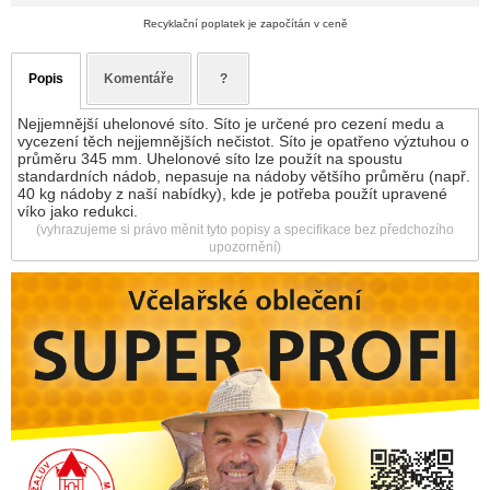
Recyklační poplatek je započítán v ceně
Popis
Komentáře
?
Nejjemnější uhelonové síto. Síto je určené pro cezení medu a
vycezení těch nejjemnějších nečistot. Síto je opatřeno výztuhou o
průměru 345 mm. Uhelonové síto lze použít na spoustu
standardních nádob, nepasuje na nádoby většího průměru (např.
40 kg nádoby z naší nabídky), kde je potřeba použít upravené
víko jako redukci.
(vyhrazujeme si právo měnit tyto popisy a specifikace bez předchozího
upozornění)