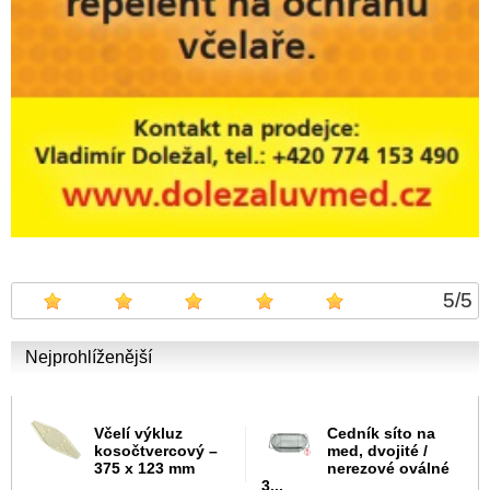
5
/
5
Nejprohlíženější
Včelí výkluz
Cedník síto na
kosočtvercový –
med, dvojité /
375 x 123 mm
nerezové oválné
3...