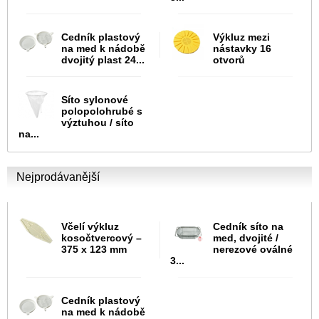
Cedník plastový
Výkluz mezi
na med k nádobě
nástavky 16
dvojitý plast 24...
otvorů
Síto sylonové
polopolohrubé s
výztuhou / síto
na...
Nejprodávanější
Včelí výkluz
Cedník síto na
kosočtvercový –
med, dvojité /
375 x 123 mm
nerezové oválné
3...
Cedník plastový
na med k nádobě