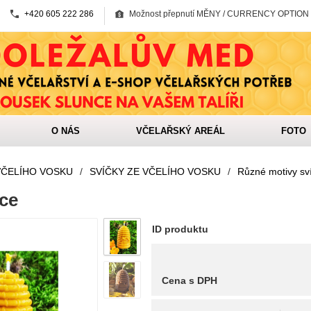
+420 605 222 286
Možnost přepnutí MĚNY / CURRENCY OPTION
O NÁS
VČELAŘSKÝ AREÁL
FOTO
VČELÍHO VOSKU
/
SVÍČKY ZE VČELÍHO VOSKU
/
Různé motivy sv
ice
ID produktu
Cena s DPH