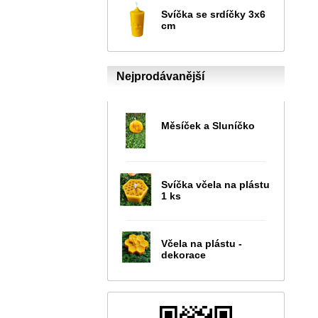
Svíčka se srdíčky 3x6
cm
Nejprodávanější
Měsíček a Sluníčko
Svíčka včela na plástu
1 ks
Včela na plástu -
dekorace