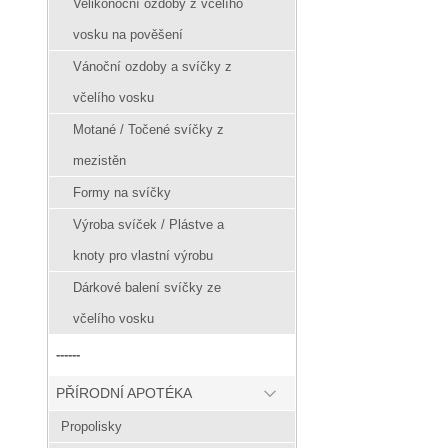
Velikonoční ozdoby z včelího
vosku na pověšení
Vánoční ozdoby a svíčky z
včelího vosku
Motané / Točené svíčky z
mezistěn
Formy na svíčky
Výroba svíček / Plástve a
knoty pro vlastní výrobu
Dárkové balení svíčky ze
včelího vosku
------
PŘÍRODNÍ APOTÉKA
Propolisky