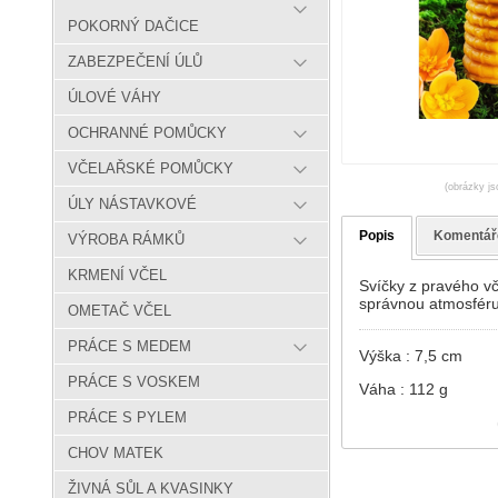
POKORNÝ DAČICE
ZABEZPEČENÍ ÚLŮ
ÚLOVÉ VÁHY
OCHRANNÉ POMŮCKY
VČELAŘSKÉ POMŮCKY
(obrázky js
ÚLY NÁSTAVKOVÉ
Popis
Komentář
VÝROBA RÁMKŮ
KRMENÍ VČEL
Svíčky z pravého vč
správnou atmosféru
OMETAČ VČEL
PRÁCE S MEDEM
Výška : 7,5 cm
PRÁCE S VOSKEM
Váha : 112 g
PRÁCE S PYLEM
CHOV MATEK
ŽIVNÁ SŮL A KVASINKY