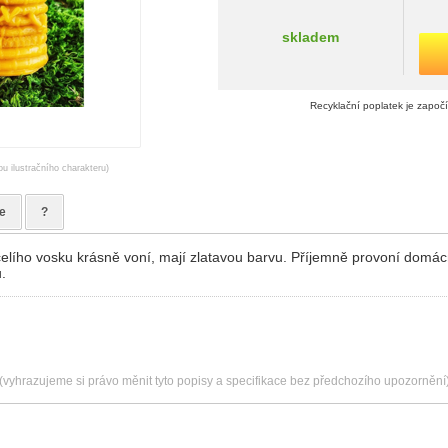
skladem
Recyklační poplatek je započ
ou ilustračního charakteru)
e
?
elího vosku krásně voní, mají zlatavou barvu. Příjemně provoní domác
.
(vyhrazujeme si právo měnit tyto popisy a specifikace bez předchozího upozornění