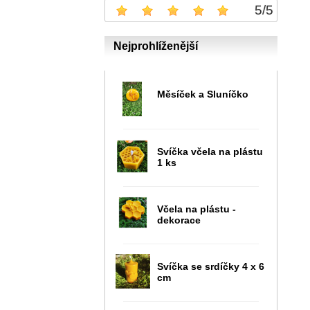
5
/
5
Nejprohlíženější
Měsíček a Sluníčko
Svíčka včela na plástu
1 ks
Včela na plástu -
dekorace
Svíčka se srdíčky 4 x 6
cm