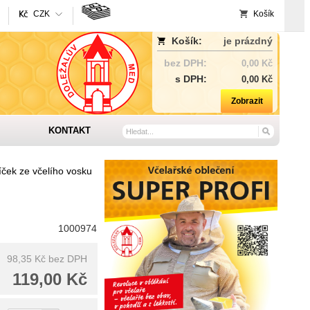
CZK
Košík
Košík:
je prázdný
bez DPH:
0,00 Kč
s DPH:
0,00 Kč
Zobrazit
KONTAKT
íček ze včelího vosku
1000974
98,35 Kč
bez DPH
119,00 Kč