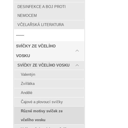
DESINFEKCE A BOJ PROTI
NEMOCEM
VČELAŘSKÁ LITERATURA
-------
SVÍČKY ZE VČELÍHO
VOSKU
SVÍČKY ZE VČELÍHO VOSKU
Valentýn
Zvířátka
Andělé
Čajové a plovoucí svíčky
Různé motivy svíček ze
včelího vosku