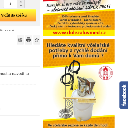
Vložit do košíku
ítán v ceně
nost a navodí tu
)