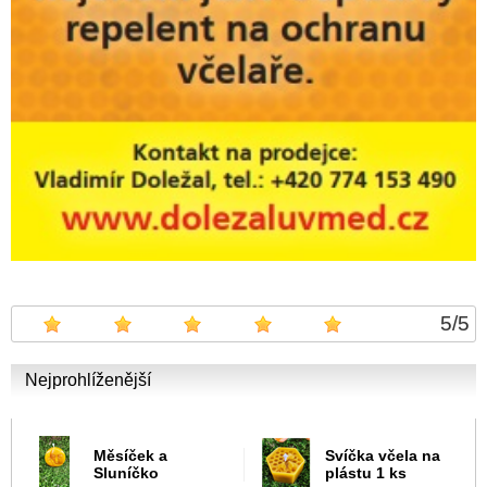
5
/
5
Nejprohlíženější
Měsíček a
Svíčka včela na
Sluníčko
plástu 1 ks