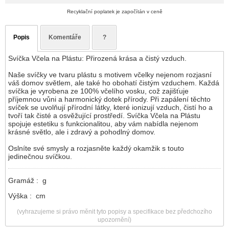
Recyklační poplatek je započítán v ceně
Popis
Komentáře
?
Svíčka Včela na Plástu: Přirozená krása a čistý vzduch.
Naše svíčky ve tvaru plástu s motivem včelky nejenom rozjasní
váš domov světlem, ale také ho obohatí čistým vzduchem. Každá
svíčka je vyrobena ze 100% včelího vosku, což zajišťuje
příjemnou vůni a harmonický dotek přírody. Při zapálení těchto
svíček se uvolňují přírodní látky, které ionizují vzduch, čistí ho a
tvoří tak čisté a osvěžující prostředí. Svíčka Včela na Plástu
spojuje estetiku s funkcionalitou, aby vám nabídla nejenom
krásné světlo, ale i zdravý a pohodlný domov.
Oslníte své smysly a rozjasněte každý okamžik s touto
jedinečnou svíčkou.
Gramáž : g
Výška : cm
(vyhrazujeme si právo měnit tyto popisy a specifikace bez předchozího
upozornění)