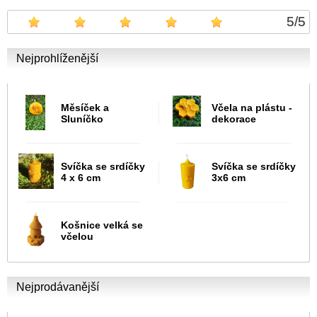
5
/
5
Nejprohlíženější
Měsíček a
Včela na plástu -
Sluníčko
dekorace
Svíčka se srdíčky
Svíčka se srdíčky
4 x 6 cm
3x6 cm
Košnice velká se
včelou
Nejprodávanější