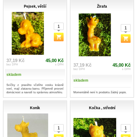
Pejsek, větší
Žirafa
37,19 Kč
45,00 Kč
37,19 Kč
45,00 Kč
bez DPH
s DPH
bez DPH
s DPH
skladem
skladem
Svíčky z pravého včelího vosku krásně
voní, mají zlatavou barvu. Příjemně provoní
Momentálně není k produktu žádný popis.
domácnost a navodí tu správnou atmosféru.
Koník
Kočka , střední