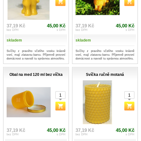
37,19 Kč
45,00 Kč
37,19 Kč
45,00 Kč
bez DPH
s DPH
bez DPH
s DPH
skladem
skladem
Svíčky z pravého včelího vosku krásně
Svíčky z pravého včelího vosku krásně
voní, mají zlatavou barvu. Příjemně provoní
voní, mají zlatavou barvu. Příjemně provoní
domácnost a navodí tu správnou atmosféru.
domácnost a navodí tu správnou atmosféru.
Obal na med 120 ml bez víčka
Svíčka ručně motaná
37,19 Kč
45,00 Kč
37,19 Kč
45,00 Kč
bez DPH
s DPH
bez DPH
s DPH