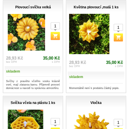
Plovoucí svíčka velká
Květina plovoucí ,malá 1 ks
28,93 Kč
35,00 Kč
28,93 Kč
35,00 Kč
bez DPH
s DPH
bez DPH
s DPH
skladem
skladem
Svíčky z pravého včelího vosku krásně
voní, mají zlatavou barvu. Příjemně provoní
Momentálně není k produktu žádný popis.
domácnost a navodí tu správnou atmosféru.
Svíčka včela na plástu 1 ks
Vločka