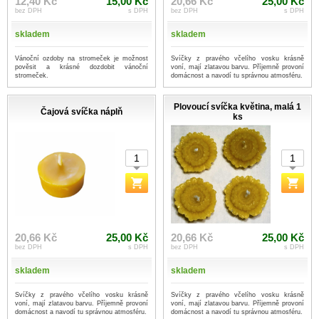
12,40 Kč
15,00 Kč
20,66 Kč
25,00 Kč
bez DPH
s DPH
bez DPH
s DPH
skladem
skladem
Vánoční ozdoby na stromeček je možnost
Svíčky z pravého včelího vosku krásně
pověsit a krásné dozdobit vánoční
voní, mají zlatavou barvu. Příjemně provoní
stromeček.
domácnost a navodí tu správnou atmosféru.
Plovoucí svíčka květina, malá 1
Čajová svíčka náplň
ks
20,66 Kč
25,00 Kč
20,66 Kč
25,00 Kč
bez DPH
s DPH
bez DPH
s DPH
skladem
skladem
Svíčky z pravého včelího vosku krásně
Svíčky z pravého včelího vosku krásně
voní, mají zlatavou barvu. Příjemně provoní
voní, mají zlatavou barvu. Příjemně provoní
domácnost a navodí tu správnou atmosféru.
domácnost a navodí tu správnou atmosféru.