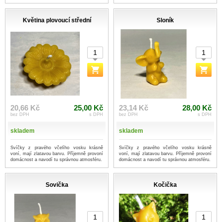
Květina plovoucí střední
Sloník
20,66 Kč
25,00 Kč
23,14 Kč
28,00 Kč
bez DPH
s DPH
bez DPH
s DPH
skladem
skladem
Svíčky z pravého včelího vosku krásně
Svíčky z pravého včelího vosku krásně
voní, mají zlatavou barvu. Příjemně provoní
voní, mají zlatavou barvu. Příjemně provoní
domácnost a navodí tu správnou atmosféru.
domácnost a navodí tu správnou atmosféru.
Sovička
Kočička