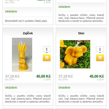
bez DPH
s DPH
skladem
skladem
Svíčky z pravého včelího vosku krásně
voní, mají zlatavou barvu. Příjemně provoní
Momentálně není k produktu žádný popis.
domácnost a navodí tu správnou atmosféru.
Zajíček
Slon
37,19 Kč
45,00 Kč
37,19 Kč
45,00 Kč
bez DPH
s DPH
bez DPH
s DPH
skladem
skladem
Svíčky z pravého včelího vosku krásně
Svíčky z pravého včelího vosku krásně
voní, mají zlatavou barvu. Příjemně provoní
voní, mají zlatavou barvu. Příjemně provoní
domácnost a navodí tu správnou atmosféru.
domácnost a navodí tu správnou atmosféru.