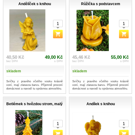
Andělíček s knihou
Růžička s podstavcem
40,50 Kč
49,00 Kč
45,46 Kč
55,00 Kč
bez DPH
s DPH
bez DPH
s DPH
skladem
skladem
Svíčky z pravého včelího vosku krásně
Svíčky z pravého včelího vosku krásně
voní, mají zlatavou barvu. Příjemně provoní
voní, mají zlatavou barvu. Příjemně provoní
domácnost a navodí tu správnou atmosféru.
domácnost a navodí tu správnou atmosféru.
Betlémek s hvězdou strom, malý
Andílek s knihou