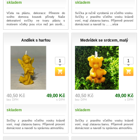
skladem
skladem
Včela na plástu, dekorace: Přineste do
Svíčka je ručně vyrobená ze včelího vosku.
svého domova kousek přírody Naše
Svíčky z pravého včelího vosku krásně
dekorativní svíčky ve tvaru plástu s
voní, mají zlatavou barvu. Příjemně provoní
motivem včelky jsou více než jen osvět...
domácnost a navodí tu ...
...více
...více
Andílek s harfou
Medvídek se srdcem, malý
40,50 Kč
49,00 Kč
40,50 Kč
49,00 Kč
bez DPH
s DPH
bez DPH
s DPH
skladem
skladem
Svíčky z pravého včelího vosku krásně
Svíčky z pravého včelího vosku krásně
voní, mají zlatavou barvu. Příjemně provoní
voní, mají zlatavou barvu. Příjemně provoní
domácnost a navodí tu správnou atmosféru.
domácnost a navodí tu správnou atmosféru.