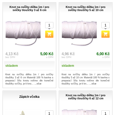
Knot na svíčky délka 1m / pro
Knot na svíčky délka 1m / pro
svíčky tloušťky 3 až 6 cm
svíčky tloušťky 5 až 10 cm
4,13 Kč
5,00 Kč
4,96 Kč
6,00 Kč
bez DPH
s DPH
bez DPH
s DPH
skladem
skladem
Knot na svíčky délka 1m / pro svíčky
Knot na svíčky délka 1m / pro svíčky
tloušťky 3 až 6 cm Materiál 100 % bavlna s
tloušťky 5 až 10 cm Materiál 100 % bavlna s
preparací Sílu knotu volíme dle konečné
preparací Sílu knotu volíme dle konečné
tloušťky svíčky, je-li kno...
...více
tloušťky svíčky, je-li kn...
...více
Knot na svíčky délka 1m / pro
Zápich včelka
svíčky tloušťky 6 až 12 cm