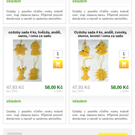
skladem
skladem
Ozdoby z pravého včelího vosku krásně
Ozdoby z pravého včelího vosku krásně
voní, mají zlatavou barvu. Příjemně provoní
voní, mají zlatavou barvu. Příjemně provoní
domácnost a navodí tu správnou atmosféru.
domácnost a navodí tu správnou atmosféru.
ozdoby sada 4 ks, hvězda, anděl,
Ozdoby sada 4 ks, anděl, zvonky,
santa, / cena za sadu
slunce, kostel / cena za sadu
47,93 Kč
58,00 Kč
47,93 Kč
58,00 Kč
bez DPH
s DPH
bez DPH
s DPH
skladem
skladem
Ozdoby z pravého včelího vosku krásně
Ozdoby z pravého včelího vosku krásně
voní, mají zlatavou barvu. Příjemně provoní
voní, mají zlatavou barvu. Příjemně provoní
domácnost a navodí tu správnou atmosféru.
domácnost a navodí tu správnou atmosféru.