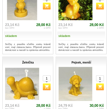
23,14 Kč
28,00 Kč
23,14 Kč
28,00 Kč
bez DPH
s DPH
bez DPH
s DPH
skladem
skladem
Svíčky z pravého včelího vosku krásně
Svíčky z pravého včelího vosku krásně
voní, mají zlatavou barvu. Příjemně provoní
voní, mají zlatavou barvu. Příjemně provoní
domácnost a navodí tu správnou atmosféru.
domácnost a navodí tu správnou atmosféru.
Želvička
Pejsek, menší
23,14 Kč
28,00 Kč
24,79 Kč
30,00 Kč
bez DPH
s DPH
bez DPH
s DPH