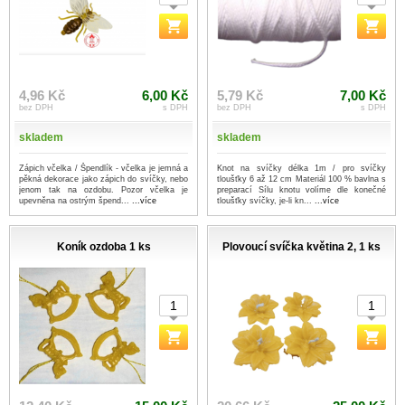
4,96 Kč
6,00 Kč
5,79 Kč
7,00 Kč
bez DPH
s DPH
bez DPH
s DPH
skladem
skladem
Zápich včelka / Špendlík - včelka je jemná a
Knot na svíčky délka 1m / pro svíčky
pěkná dekorace jako zápich do svíčky, nebo
tloušťky 6 až 12 cm Materiál 100 % bavlna s
jenom tak na ozdobu. Pozor včelka je
preparací Sílu knotu volíme dle konečné
upevněna na ostrým špend...
...více
tloušťky svíčky, je-li kn...
...více
Koník ozdoba 1 ks
Plovoucí svíčka květina 2, 1 ks