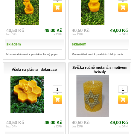
40,50 Kč
49,00 Kč
40,50 Kč
49,00 Kč
bez DPH
s DPH
bez DPH
s DPH
skladem
skladem
Momentálně není k produktu žádný popis.
Momentálně není k produktu žádný popis.
Svíčka ručně motaná s motivem
Včela na plástu - dekorace
hvězdy
40,50 Kč
49,00 Kč
40,50 Kč
49,00 Kč
bez DPH
s DPH
bez DPH
s DPH