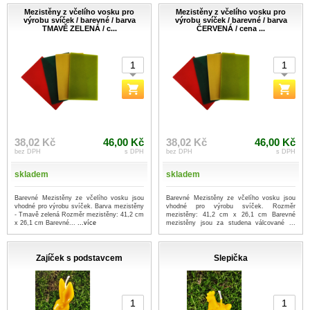
Mezistěny z včelího vosku pro
Mezistěny z včelího vosku pro
výrobu svíček / barevné / barva
výrobu svíček / barevné / barva
TMAVĚ ZELENÁ / c...
ČERVENÁ / cena ...
38,02 Kč
46,00 Kč
38,02 Kč
46,00 Kč
bez DPH
s DPH
bez DPH
s DPH
skladem
skladem
Barevné Mezistěny ze včelího vosku jsou
Barevné Mezistěny ze včelího vosku jsou
vhodné pro výrobu svíček. Barva mezistěny
vhodné pro výrobu svíček. Rozměr
- Tmavě zelená Rozměr mezistěny: 41,2 cm
mezistěny: 41,2 cm x 26,1 cm Barevné
x 26,1 cm Barevné...
...více
mezistěny jsou za studena válcované ...
...více
Zajíček s podstavcem
Slepička