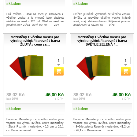
skladem
skladem
Litá svíčka - Obal na med je zhotoven z
Svíčka je ručně vyrobená ze včelího vosku.
včelího vosku a je vhodný jako obalová
Svíčky z pravého včelího vosku krásně
nádoba na med - 120 ml. Obal na med se
voní, mají zlatavou barvu. Příjemně provoní
prodává bez víčka, které lze ale...
...více
domácnost a navodí tu...
...více
Mezistěny z včelího vosku pro
Mezistěny z včelího vosku pro
výrobu svíček / barevné / barva
výrobu svíček / barevné / barva
ŽLUTÁ / cena za ...
SVĚTLE ZELENÁ / ...
38,02 Kč
46,00 Kč
38,02 Kč
46,00 Kč
bez DPH
s DPH
bez DPH
s DPH
skladem
skladem
Barevné Mezistěny ze včelího vosku jsou
Barevné Mezistěny ze včelího vosku jsou
vhodné pro výrobu svíček. Barva mezistěny
vhodné pro výrobu svíček. Barva mezistěny
- Žlutá Rozměr mezistěny: 40,3 cm x 26,1
- Světle zelená Rozměr mezistěny: 41,2 cm
cm Barevné mezist...
...více
x 26,1 cm Barevné m...
...více