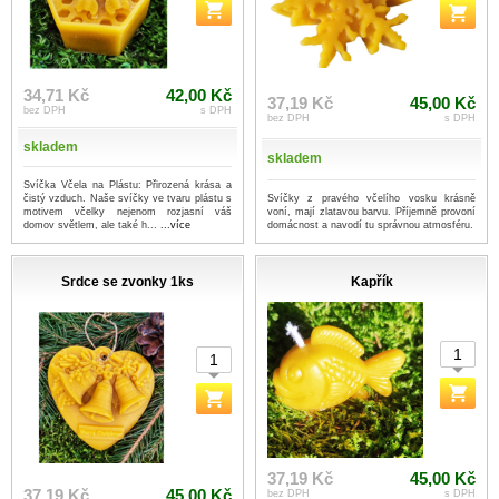
34,71 Kč
42,00 Kč
37,19 Kč
45,00 Kč
bez DPH
s DPH
bez DPH
s DPH
skladem
skladem
Svíčka Včela na Plástu: Přirozená krása a
Svíčky z pravého včelího vosku krásně
čistý vzduch. Naše svíčky ve tvaru plástu s
voní, mají zlatavou barvu. Příjemně provoní
motivem včelky nejenom rozjasní váš
domácnost a navodí tu správnou atmosféru.
domov světlem, ale také h...
...více
Srdce se zvonky 1ks
Kapřík
37,19 Kč
45,00 Kč
37,19 Kč
45,00 Kč
bez DPH
s DPH