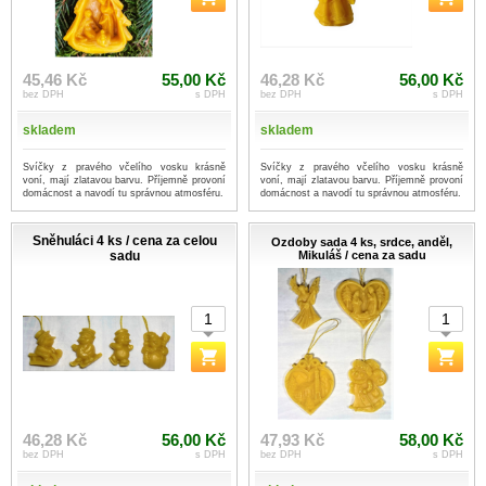
45,46 Kč
55,00 Kč
46,28 Kč
56,00 Kč
bez DPH
s DPH
bez DPH
s DPH
skladem
skladem
Svíčky z pravého včelího vosku krásně
Svíčky z pravého včelího vosku krásně
voní, mají zlatavou barvu. Příjemně provoní
voní, mají zlatavou barvu. Příjemně provoní
domácnost a navodí tu správnou atmosféru.
domácnost a navodí tu správnou atmosféru.
Sněhuláci 4 ks / cena za celou
Ozdoby sada 4 ks, srdce, anděl,
sadu
Mikuláš / cena za sadu
46,28 Kč
56,00 Kč
47,93 Kč
58,00 Kč
bez DPH
s DPH
bez DPH
s DPH