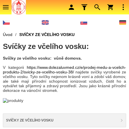
Úvod
/
SVÍČKY ZE VČELÍHO VOSKU
Svíčky ze včelího vosku:
Svíčky ze včelího vosku: vůně domova.
V kategorii
https://www.dolezaluvmed.cz/e/prodej-medu-a-vcelich-
produktu-2/svicky-ze-vceliho-vosku-38/
najdete svíčky vyrobené ze
včelího vosku. Tyto svíčky nejenom krásně voní a zdobí váš domov,
ale také mají přírodní schopnost ionizovat vzduch, čistit ho a
vytvářet tak příjemný a zdravý prostředí. Jsou jako krásné přírodní
dekorace na vánoční stromek.
SVÍČKY ZE VČELÍHO VOSKU