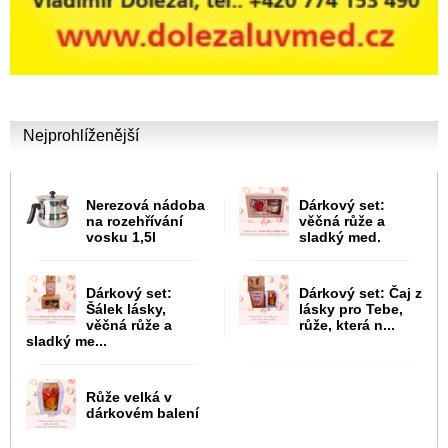
Nejprohlíženější
Nerezová nádoba
Dárkový set:
na rozehřívání
věčná růže a
vosku 1,5l
sladký med.
Dárkový set:
Dárkový set: Čaj z
Šálek lásky,
lásky pro Tebe,
věčná růže a
růže, která n...
sladký me...
Růže velká v
dárkovém balení