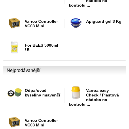
nádoba na
kontrolu ...
Varroa Controller
Apiguard gel 3 Kg
VC03 Mini
For BEES 5000ml
/ 5l
Nejprodávanější
Odpařovač
Varroa easy
kyseliny mravenčí
Check / Plastová
nádoba na
kontrolu ...
Varroa Controller
VC03 Mini