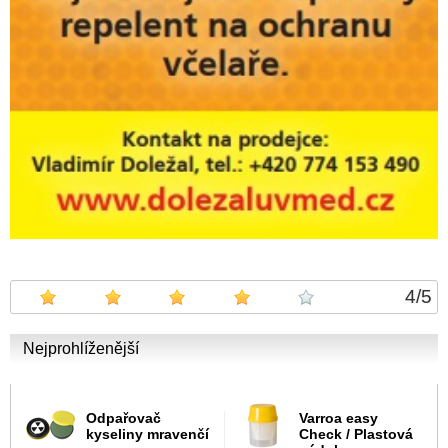
4
/
5
Nejprohlíženější
Odpařovač
Varroa easy
kyseliny mravenčí
Check / Plastová