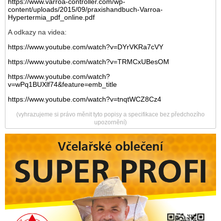
https://www.varroa-controller.com/wp-
content/uploads/2015/09/praxishandbuch-Varroa-
Hypertermia_pdf_online.pdf
A odkazy na videa:
https://www.youtube.com/watch?v=DYrVKRa7cVY
https://www.youtube.com/watch?v=TRMCxUBesOM
https://www.youtube.com/watch?
v=wPq1BUXlf74&feature=emb_title
https://www.youtube.com/watch?v=tnqtWCZ8Cz4
(vyhrazujeme si právo měnit tyto popisy a specifikace bez předchozího
upozornění)