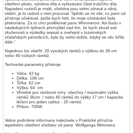
ošetření plodu, výměna díla a vyřezávání části trubčího díla.
Napadení roztoči je malé, včelstva jsou velmi zdravá a silná,
vitální, je to radost s nimi pracovat. Splnilo se mi vše, co jsem od
přístroje očekával, spíše bych řekl, že moje očekávání byla
překonána. Za to chci poděkovat panu Wimmerovi. Asi budu v
následujících týdnech přemýšlet nad tím, že bych zkusil své
zkušenosti a výsledky sepsat a zveřejnit v tuzemských
včelařských periodicích, bylo by velmi dobře, kdyby se věc šířila
dále.“
Najednou lze ošetřit 20 vysokých rámků s výškou do 36 cm
nebo 40 nízkých rámků.
Technické parametry přístroje:
Váha: 42 kg
Délka: 108 cm
Šířka: 62 cm
Výška: 64 cm
Vhodné pro rámkové míry: všechny / maximální výška
rámků 36cm / nebo 40 rámků do výšky 17 cm / kapacita
léčení pro jeden cyklus - 20 rámků
Příkon: 700W
Velice podrobné informace naleznete v Praktické příručce
tepelného ošetření včelstev od pana Wolfganga Wimmera.