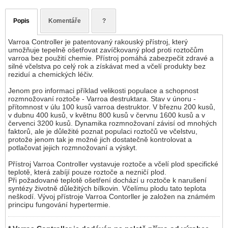
Popis
Komentáře
?
Varroa Controller je patentovaný rakouský přístroj, který
umožňuje tepelně ošetřovat zavíčkovaný plod proti roztočům
varroa bez použití chemie. Přístroj pomáhá zabezpečit zdravé a
silné včelstva po celý rok a získávat med a včelí produkty bez
reziduí a chemických léčiv.
Jenom pro informaci příklad velikosti populace a schopnost
rozmnožovaní roztoče - Varroa destruktara. Stav v únoru -
přítomnost v úlu 100 kusů varroa destruktor. V březnu 200 kusů,
v dubnu 400 kusů, v květnu 800 kusů v červnu 1600 kusů a v
červenci 3200 kusů. Dynamika rozmnožovaní závisí od mnohých
faktorů, ale je důležité poznat populaci roztočů ve včelstvu,
protože jenom tak je možné jich dostatečně kontrolovat a
potlačovat jejich rozmnožovaní a výskyt.
Přístroj Varroa Controller vystavuje roztoče a včelí plod specifické
teplotě, která zabíjí pouze roztoče a nezničí plod.
Při požadované teplotě ošetření dochází u roztoče k narušení
syntézy životně důležitých bílkovin. Včelímu plodu tato teplota
neškodí. Vývoj přístroje Varroa Contorller je založen na známém
principu fungování hypertermie.