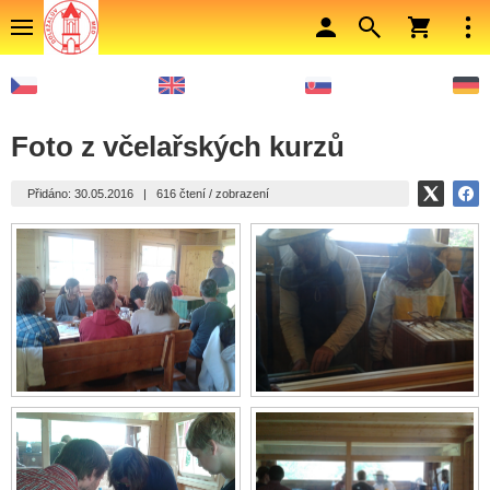
Foto z včelařských kurzů
Přidáno: 30.05.2016
|
616 čtení / zobrazení