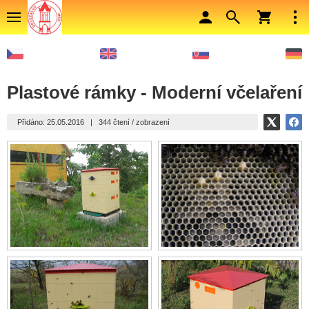
Plastové rámky - Moderní včelaření
Přidáno: 25.05.2016
|
344 čtení / zobrazení