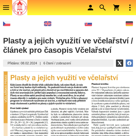
Plasty a jejich využití ve včelařství /
článek pro časopis Včelařství
Přidáno: 08.02.2024
|
6 čtení / zobrazení