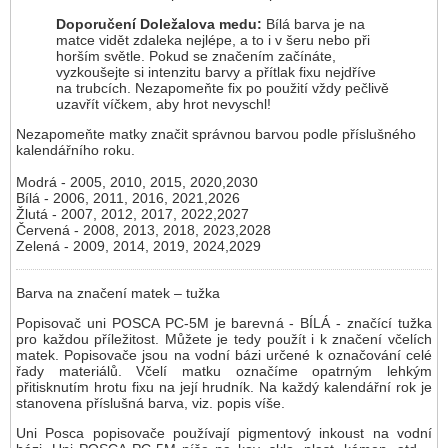
Doporučení Doležalova medu:
Bílá barva je na
matce vidět zdaleka nejlépe, a to i v šeru nebo při
horším světle. Pokud se značením začínáte,
vyzkoušejte si intenzitu barvy a přítlak fixu nejdříve
na trubcích. Nezapomeňte fix po použití vždy pečlivě
uzavřít víčkem, aby hrot nevyschl!
Nezapomeňte matky značit správnou barvou podle příslušného
kalendářního roku.
Modrá - 2005, 2010, 2015, 2020,2030
Bílá - 2006, 2011, 2016, 2021,2026
Žlutá - 2007, 2012, 2017, 2022,2027
Červená - 2008, 2013, 2018, 2023,2028
Zelená - 2009, 2014, 2019, 2024,2029
Barva na značení matek – tužka
Popisovač uni POSCA PC-5M je barevná - BÍLÁ - značící tužka
pro každou příležitost. Můžete je tedy použít i k značení včelích
matek. Popisovače jsou na vodní bázi určené k označování celé
řady materiálů. Včelí matku označíme opatrným lehkým
přitisknutím hrotu fixu na její hrudník. Na každý kalendářní rok je
stanovena příslušná barva, viz. popis víše.
Uni Posca popisovače používají pigmentový inkoust na vodní