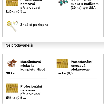
Profesionální
Matečníková
nerezová
miska s kolíčkem
přelarvovací
(30 ks) typ USA
lžička (0,5 ...
Značící poklopka
Nejprodávanější
Matečníková
Profesionální
miska ke
nerezová
kompletu Nicot
přelarvovací
30 ks
lžička (0,5 ...
Profesionální
nerezová
přelarvovací
lžička (0,5 ...