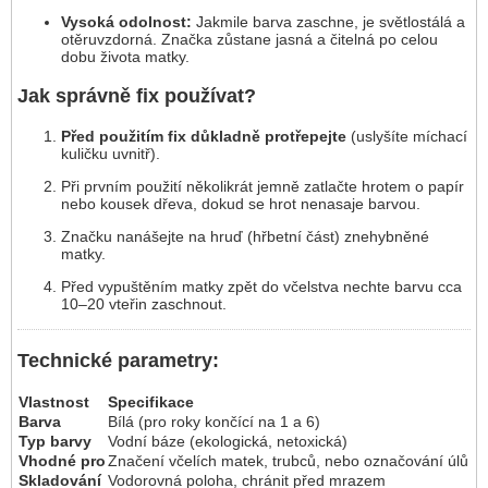
Vysoká odolnost:
Jakmile barva zaschne, je světlostálá a
otěruvzdorná. Značka zůstane jasná a čitelná po celou
dobu života matky.
Jak správně fix používat?
Před použitím fix důkladně protřepejte
(uslyšíte míchací
kuličku uvnitř).
Při prvním použití několikrát jemně zatlačte hrotem o papír
nebo kousek dřeva, dokud se hrot nenasaje barvou.
Značku nanášejte na hruď (hřbetní část) znehybněné
matky.
Před vypuštěním matky zpět do včelstva nechte barvu cca
10–20 vteřin zaschnout.
Technické parametry:
Vlastnost
Specifikace
Barva
Bílá (pro roky končící na 1 a 6)
Typ barvy
Vodní báze (ekologická, netoxická)
Vhodné pro
Značení včelích matek, trubců, nebo označování úlů
Skladování
Vodorovná poloha, chránit před mrazem