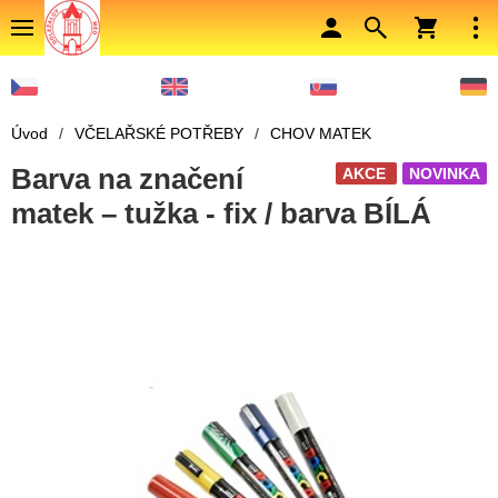
Úvod
/
VČELAŘSKÉ POTŘEBY
/
CHOV MATEK
Barva na značení
AKCE
NOVINKA
matek – tužka - fix / barva BÍLÁ