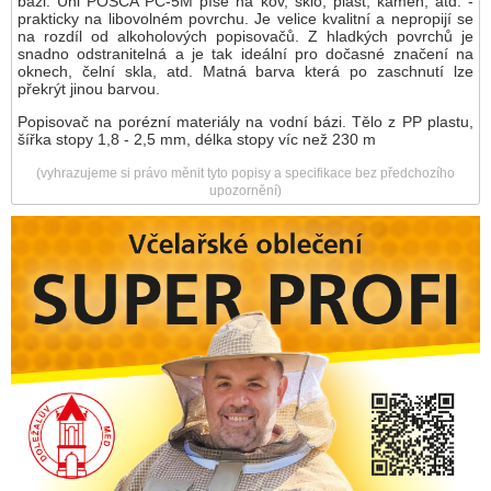
bázi. Uni POSCA PC-5M píše na kov, sklo, plast, kámen, atd. -
prakticky na libovolném povrchu. Je velice kvalitní a nepropijí se
na rozdíl od alkoholových popisovačů. Z hladkých povrchů je
snadno odstranitelná a je tak ideální pro dočasné značení na
oknech, čelní skla, atd. Matná barva která po zaschnutí lze
překrýt jinou barvou.
Popisovač na porézní materiály na vodní bázi. Tělo z PP plastu,
šířka stopy 1,8 - 2,5 mm, délka stopy víc než 230 m
(vyhrazujeme si právo měnit tyto popisy a specifikace bez předchozího
upozornění)