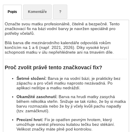
Popis
Komentáře
?
Označte svou matku profesionálně, čitelně a bezpečně. Tento
značkovací fix na bázi vodní barvy je navržen speciálně pro
potřeby včelařů.
Bílá barva dle mezinárodního kalendáře odpovídá rokům
končícím na 1 a 6 (např. 2021, 2026). Díky vysoké krycí
schopnosti matku v úlu nepřehlédnete ani na tmavém díle.
Proč zvolit právě tento značkovací fix?
Šetrné složení:
Barva je na vodní bázi, je prakticky bez
zápachu a pro včelí matku naprosto nezávadná. Po
aplikaci neštípe a matku nedráždí.
Okamžité zaschnutí:
Barva na hrudi matky zasychá
během několika vteřin. Snižuje se tak riziko, že by si matka
barvu rozmazala nebo že by ji včely kvůli pachu napadly
(tzv. zamáčknutí).
Precizní hrot:
Fix je opatřen pevným hrotem, který
umožňuje nanést přesnou kulatou tečku bez stékání.
Velikost značky máte plně pod kontrolou.