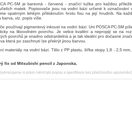
A PC-5M je barevná - červená - značící tužka pro každou příležit
 včelích matek. Popisovače jsou na vodní bázi určené k označování c
me opatrným lehkým přitisknutím hrotu fixu na její hrudník. Na každ
 barva, viz. popis víše.
če používají pigmentový inkoust na vodní bázi. Uni POSCA PC-5M píše n
ticky na libovolném povrchu. Je velice kvalitní a nepropijí se na roz
ých povrchů je snadno odstranitelná a je tak ideální pro dočasné znač
va která po zaschnutí lze překrýt jinou barvou.
í materiály na vodní bázi. Tělo z PP plastu, šířka stopy 1,8 - 2,5 mm,
ý fix od Mitsubishi pencil z Japonska.
(vyhrazujeme si právo měnit tyto popisy a specifikace bez předchozího upozornění