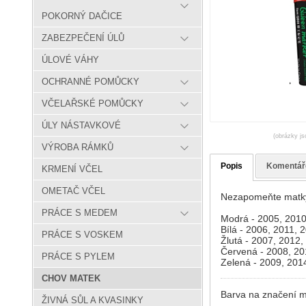
POKORNÝ DAČICE
ZABEZPEČENÍ ÚLŮ
ÚLOVÉ VÁHY
OCHRANNÉ POMŮCKY
VČELAŘSKÉ POMŮCKY
ÚLY NÁSTAVKOVÉ
(obrázky js
VÝROBA RÁMKŮ
Popis
Komentář
KRMENÍ VČEL
OMETAČ VČEL
Nezapomeňte matky 
PRÁCE S MEDEM
Modrá - 2005, 2010
Bílá - 2006, 2011, 
PRÁCE S VOSKEM
Žlutá - 2007, 2012,
Červená - 2008, 20
PRÁCE S PYLEM
Zelená - 2009, 201
CHOV MATEK
Barva na značení m
ŽIVNÁ SŮL A KVASINKY