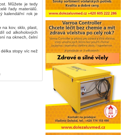
ost. Můžete je tedy
elé řady materiálů.
ý kalendářní rok je
a kov, sklo, plast,
díl od alkoholových
ení na oknech, čelní
 délka stopy víc než
)