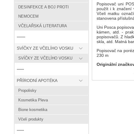
Popisovač uni POSC
DESINFEKCE A BOJ PROTI
použít i k značení
Včelí matku označí
NEMOCEM
stanovena příslušná
VČELAŘSKÁ LITERATURA
Uni Posca popisova
kámen, atd. - prak
popisovačů. Z hladk
-------
skla, atd. Matná bar
SVÍČKY ZE VČELÍHO VOSKU
Popisovač na porézn
230 m
SVÍČKY ZE VČELÍHO VOSKU
Originální značkov
------
PŘÍRODNÍ APOTÉKA
Propolisky
Kosmetika Pleva
Bione kosmetika
Včelí produkty
------