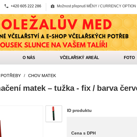
+420 605 222 286
Možnost přepnutí MĚNY / CURRENCY OPTION
O NÁS
VČELAŘSKÝ AREÁL
FOTO
 POTŘEBY
/
CHOV MATEK
ačení matek – tužka - fix / barva červ
ID produktu
Cena s DPH