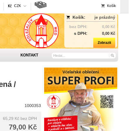
CZK
Košík
Košík:
je prázdný
bez DPH:
0,00 Kč
s DPH:
0,00 Kč
Zobrazit
KONTAKT
ená /
1000353
65,29 Kč
bez DPH
79,00 Kč