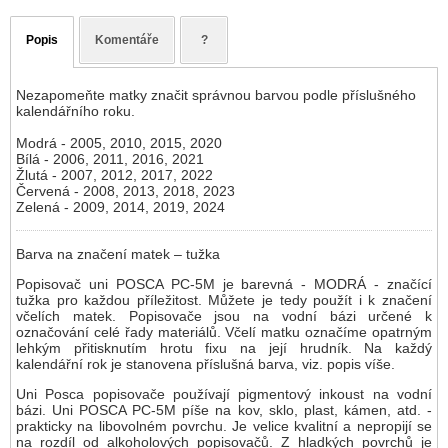
Popis
Komentáře
?
Nezapomeňte matky značit správnou barvou podle příslušného
kalendářního roku.
Modrá - 2005, 2010, 2015, 2020
Bílá - 2006, 2011, 2016, 2021
Žlutá - 2007, 2012, 2017, 2022
Červená - 2008, 2013, 2018, 2023
Zelená - 2009, 2014, 2019, 2024
Barva na značení matek – tužka
Popisovač uni POSCA PC-5M je barevná - MODRÁ - značící
tužka pro každou příležitost. Můžete je tedy použít i k značení
včelích matek. Popisovače jsou na vodní bázi určené k
označování celé řady materiálů. Včelí matku označíme opatrným
lehkým přitisknutím hrotu fixu na její hrudník. Na každý
kalendářní rok je stanovena příslušná barva, viz. popis víše.
Uni Posca popisovače používají pigmentový inkoust na vodní
bázi. Uni POSCA PC-5M píše na kov, sklo, plast, kámen, atd. -
prakticky na libovolném povrchu. Je velice kvalitní a nepropijí se
na rozdíl od alkoholových popisovačů. Z hladkých povrchů je