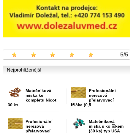
5
/
5
Nejprohlíženější
Matečníková
Profesionální
miska ke
nerezová
kompletu Nicot
přelarvovací
30 ks
lžička (0,5 ...
Profesionální
Matečníková
nerezová
miska s kolíčkem
přelarvovací
(30 ks) typ USA