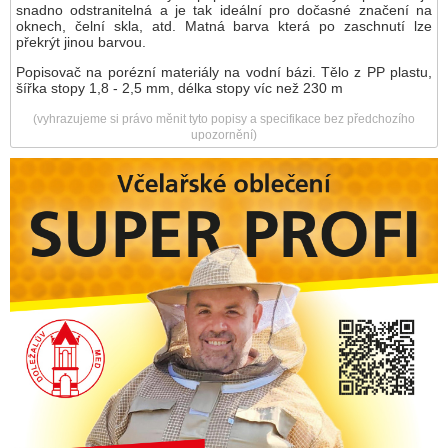
snadno odstranitelná a je tak ideální pro dočasné značení na
oknech, čelní skla, atd. Matná barva která po zaschnutí lze
překrýt jinou barvou.
Popisovač na porézní materiály na vodní bázi. Tělo z PP plastu,
šířka stopy 1,8 - 2,5 mm, délka stopy víc než 230 m
(vyhrazujeme si právo měnit tyto popisy a specifikace bez předchozího
upozornění)