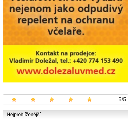
5
/
5
Nejprohlíženější