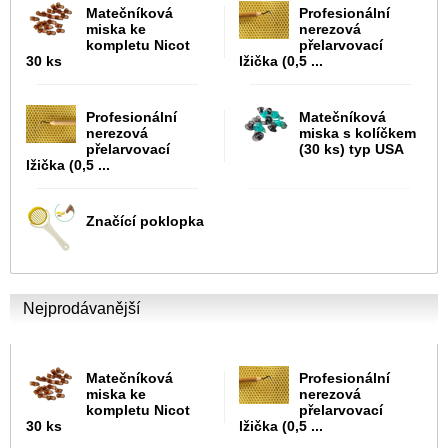
Matečníková
Profesionální
miska ke
nerezová
kompletu Nicot
přelarvovací
30 ks
lžička (0,5 ...
Profesionální
Matečníková
nerezová
miska s kolíčkem
přelarvovací
(30 ks) typ USA
lžička (0,5 ...
Značící poklopka
Nejprodávanější
Matečníková
Profesionální
miska ke
nerezová
kompletu Nicot
přelarvovací
30 ks
lžička (0,5 ...