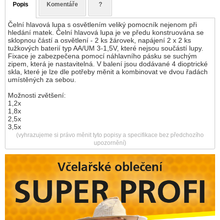
Popis
Komentáře
?
Čelní hlavová lupa s osvětlením veliký pomocník nejenom při
hledání matek. Čelní hlavová lupa je ve předu konstruována se
sklopnou částí a osvětlení - 2 ks žárovek, napájení 2 x 2 ks
tužkových baterií typ AA/UM 3-1,5V, které nejsou součástí lupy.
Fixace je zabezpečena pomocí náhlavního pásku se suchým
zipem, která je nastavitelná. V balení jsou dodávané 4 dioptrické
skla, které je lze dle potřeby měnit a kombinovat ve dvou řadách
umístěných za sebou.
Možnosti zvětšení:
1,2x
1,8x
2,5x
3,5x
(vyhrazujeme si právo měnit tyto popisy a specifikace bez předchozího
upozornění)