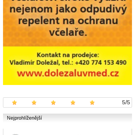
5
/
5
Nejprohlíženější