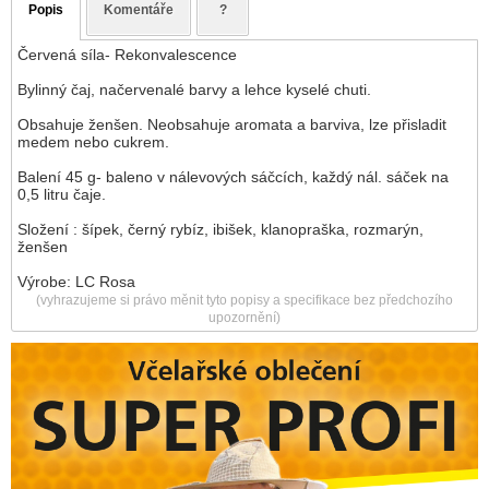
Popis
Komentáře
?
Červená síla- Rekonvalescence
Bylinný čaj, načervenalé barvy a lehce kyselé chuti.
Obsahuje ženšen. Neobsahuje aromata a barviva, lze přisladit
medem nebo cukrem.
Balení 45 g- baleno v nálevových sáčcích, každý nál. sáček na
0,5 litru čaje.
Složení : šípek, černý rybíz, ibišek, klanopraška, rozmarýn,
ženšen
Výrobe: LC Rosa
(vyhrazujeme si právo měnit tyto popisy a specifikace bez předchozího
upozornění)