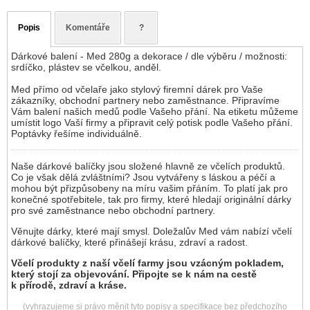
Popis
Komentáře
?
Dárkové balení - Med 280g a dekorace / dle výběru / možnosti:
srdíčko, plástev se včelkou, anděl.
Med přímo od včelaře jako stylový firemní dárek pro Vaše
zákazníky, obchodní partnery nebo zaměstnance. Připravíme
Vám balení našich medů podle Vašeho přání. Na etiketu můžeme
umístit logo Vaší firmy a připravit celý potisk podle Vašeho přání.
Poptávky řešíme individuálně.
Naše dárkové balíčky jsou složené hlavně ze včelích produktů.
Co je však dělá zvláštními? Jsou vytvářeny s láskou a péčí a
mohou být přizpůsobeny na míru vašim přáním. To platí jak pro
konečné spotřebitele, tak pro firmy, které hledají originální dárky
pro své zaměstnance nebo obchodní partnery.
Věnujte dárky, které mají smysl. Doležalův Med vám nabízí včelí
dárkové balíčky, které přinášejí krásu, zdraví a radost.
Včelí produkty z naší včelí farmy jsou vzácným pokladem,
který stojí za objevování. Připojte se k nám na cestě
k přírodě, zdraví a kráse.
(vyhrazujeme si právo měnit tyto popisy a specifikace bez předchozího