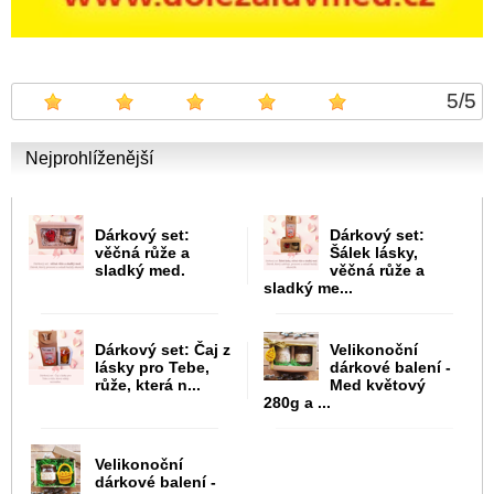
5
/
5
Nejprohlíženější
Dárkový set:
Dárkový set:
věčná růže a
Šálek lásky,
sladký med.
věčná růže a
sladký me...
Dárkový set: Čaj z
Velikonoční
lásky pro Tebe,
dárkové balení -
růže, která n...
Med květový
280g a ...
Velikonoční
dárkové balení -