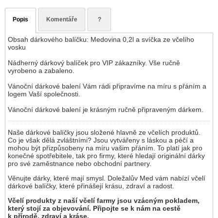
Popis
Komentáře
?
Obsah dárkového balíčku: Medovina 0,2l a svíčka ze včelího
vosku
Nádherný dárkový balíček pro VIP zákazníky. Vše ručně
vyrobeno a zabaleno.
Vánoční dárkové balení Vám rádi připravíme na míru s přáním a
logem Vaší společnosti.
Vánoční dárkové balení je krásným ručně připraveným dárkem.
Naše dárkové balíčky jsou složené hlavně ze včelích produktů.
Co je však dělá zvláštními? Jsou vytvářeny s láskou a péčí a
mohou být přizpůsobeny na míru vašim přáním. To platí jak pro
konečné spotřebitele, tak pro firmy, které hledají originální dárky
pro své zaměstnance nebo obchodní partnery.
Věnujte dárky, které mají smysl. Doležalův Med vám nabízí včelí
dárkové balíčky, které přinášejí krásu, zdraví a radost.
Včelí produkty z naší včelí farmy jsou vzácným pokladem,
který stojí za objevování. Připojte se k nám na cestě
k přírodě, zdraví a kráse.