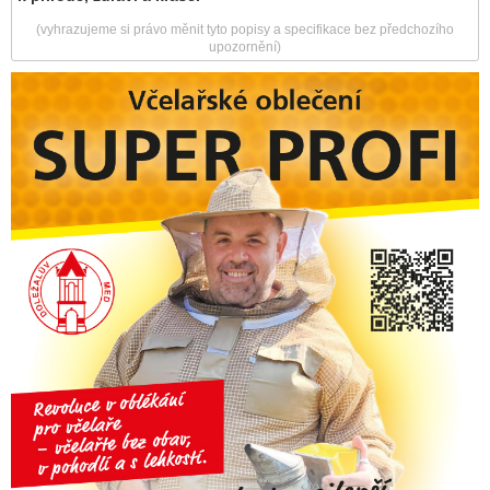
(vyhrazujeme si právo měnit tyto popisy a specifikace bez předchozího
upozornění)