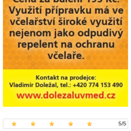
5
/
5