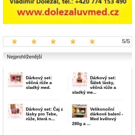
5
/
5
Nejprohlíženější
Dárkový set:
Dárkový set:
věčná růže a
Šálek lásky,
sladký med.
věčná růže a
sladký me...
Dárkový set: Čaj z
Velikonoční
lásky pro Tebe,
dárkové balení -
růže, která n...
Med květový
280g a ...