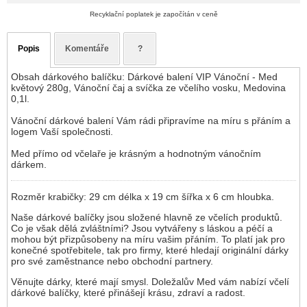
Recyklační poplatek je započítán v ceně
Popis
Komentáře
?
Obsah dárkového balíčku: Dárkové balení VIP Vánoční - Med
květový 280g, Vánoční čaj a svíčka ze včelího vosku, Medovina
0,1l.
Vánoční dárkové balení Vám rádi připravíme na míru s přáním a
logem Vaší společnosti.
Med přímo od včelaře je krásným a hodnotným vánočním
dárkem.
Rozměr krabičky: 29 cm délka x 19 cm šířka x 6 cm hloubka.
Naše dárkové balíčky jsou složené hlavně ze včelích produktů.
Co je však dělá zvláštními? Jsou vytvářeny s láskou a péčí a
mohou být přizpůsobeny na míru vašim přáním. To platí jak pro
konečné spotřebitele, tak pro firmy, které hledají originální dárky
pro své zaměstnance nebo obchodní partnery.
Věnujte dárky, které mají smysl. Doležalův Med vám nabízí včelí
dárkové balíčky, které přinášejí krásu, zdraví a radost.