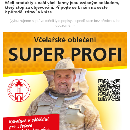
Včelí produkty z naší včelí farmy jsou vzácným pokladem,
který stojí za objevování. Připojte se k nám na cestě
k přírodě, zdraví a kráse.
(vyhrazujeme si právo měnit tyto popisy a specifikace bez předchozího
upozornění)