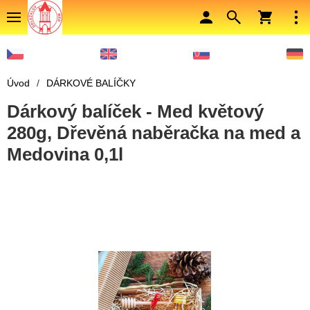
Úvod
/
DÁRKOVÉ BALÍČKY
Dárkový balíček - Med květový
280g, Dřevěná naběračka na med a
Medovina 0,1l