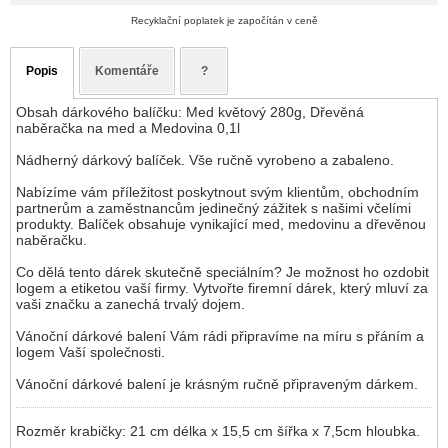
Recyklační poplatek je započítán v ceně
Popis
Komentáře
?
Obsah dárkového balíčku: Med květový 280g, Dřevěná
naběračka na med a Medovina 0,1l
Nádherný dárkový balíček. Vše ručně vyrobeno a zabaleno.
Nabízíme vám příležitost poskytnout svým klientům, obchodním
partnerům a zaměstnancům jedinečný zážitek s našimi včelími
produkty. Balíček obsahuje vynikající med, medovinu a dřevěnou
naběračku.
Co dělá tento dárek skutečně speciálním? Je možnost ho ozdobit
logem a etiketou vaší firmy. Vytvořte firemní dárek, který mluví za
vaši značku a zanechá trvalý dojem.
Vánoční dárkové balení Vám rádi připravíme na míru s přáním a
logem Vaší společnosti.
Vánoční dárkové balení je krásným ručně připraveným dárkem.
Rozměr krabičky: 21 cm délka x 15,5 cm šířka x 7,5cm hloubka.