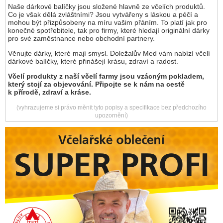
Naše dárkové balíčky jsou složené hlavně ze včelích produktů.
Co je však dělá zvláštními? Jsou vytvářeny s láskou a péčí a
mohou být přizpůsobeny na míru vašim přáním. To platí jak pro
konečné spotřebitele, tak pro firmy, které hledají originální dárky
pro své zaměstnance nebo obchodní partnery.
Věnujte dárky, které mají smysl. Doležalův Med vám nabízí včelí
dárkové balíčky, které přinášejí krásu, zdraví a radost.
Včelí produkty z naší včelí farmy jsou vzácným pokladem,
který stojí za objevování. Připojte se k nám na cestě
k přírodě, zdraví a kráse.
(vyhrazujeme si právo měnit tyto popisy a specifikace bez předchozího
upozornění)