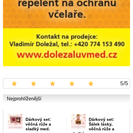
5
/
5
Nejprohlíženější
Dárkový set:
Dárkový set:
věčná růže a
Šálek lásky,
sladký med.
věčná růže a