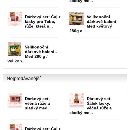
sladký me...
Dárkový set: Čaj z
Velikonoční
lásky pro Tebe,
dárkové balení -
růže, která n...
Med květový
280g a ...
Velikonoční
dárkové balení -
Med 280 g /
velikon...
Nejprodávanější
Dárkový set:
Dárkový set:
věčná růže a
Šálek lásky,
sladký med.
věčná růže a
sladký me...
Dárkový set: Čaj z