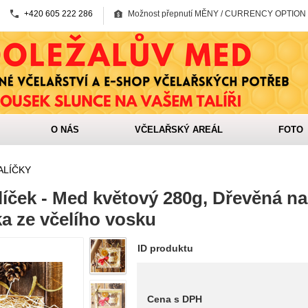
+420 605 222 286
Možnost přepnutí MĚNY / CURRENCY OPTION
O NÁS
VČELAŘSKÝ AREÁL
FOTO
ALÍČKY
líček - Med květový 280g, Dřevěná n
a ze včelího vosku
ID produktu
Cena s DPH