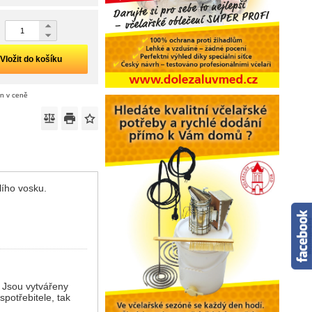
Vložit do košíku
án v ceně
ího vosku.
? Jsou vytvářeny
potřebitele, tak