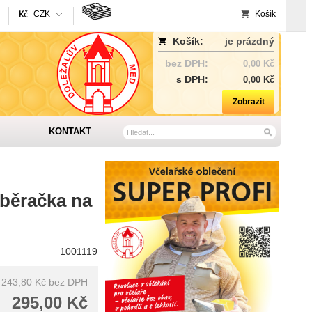
CZK
Košík
Košík:
je prázdný
bez DPH:
0,00 Kč
s DPH:
0,00 Kč
Zobrazit
KONTAKT
aběračka na
1001119
243,80 Kč
bez DPH
295,00 Kč