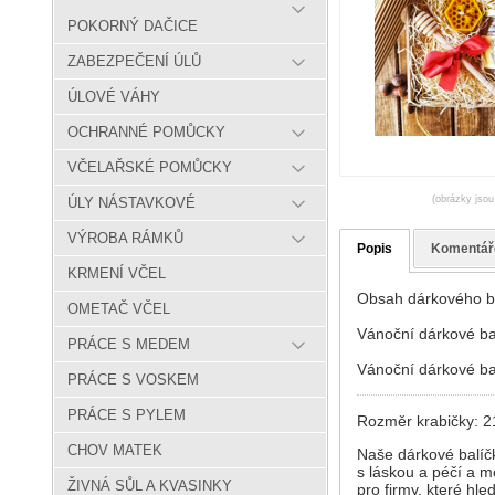
POKORNÝ DAČICE
ZABEZPEČENÍ ÚLŮ
ÚLOVÉ VÁHY
OCHRANNÉ POMŮCKY
VČELAŘSKÉ POMŮCKY
(obrázky jsou
ÚLY NÁSTAVKOVÉ
VÝROBA RÁMKŮ
Popis
Komentář
KRMENÍ VČEL
Obsah dárkového ba
OMETAČ VČEL
Vánoční dárkové ba
PRÁCE S MEDEM
Vánoční dárkové ba
PRÁCE S VOSKEM
PRÁCE S PYLEM
Rozměr krabičky: 2
CHOV MATEK
Naše dárkové balíčk
s láskou a péčí a m
ŽIVNÁ SŮL A KVASINKY
pro firmy, které hl