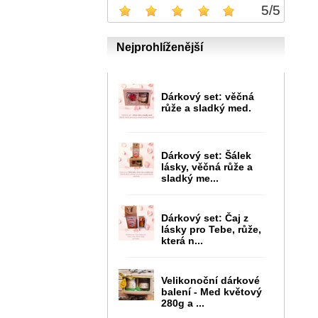
5
/
5
Nejprohlíženější
Dárkový set: věčná
růže a sladký med.
Dárkový set: Šálek
lásky, věčná růže a
sladký me...
Dárkový set: Čaj z
lásky pro Tebe, růže,
která n...
Velikonoční dárkové
balení - Med květový
280g a ...