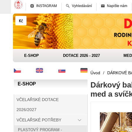
INSTAGRAM
Vyhledávání
Napište nám
E-SHOP
DOTACE 2026 - 2027
MED
Úvod
/
DÁRKOVÉ B
Dárkový ba
E-SHOP
med a svíčk
VČELAŘSKÉ DOTACE
2026/2027
VČELAŘSKÉ POTŘEBY
PLASTOVÝ PROGRAM -