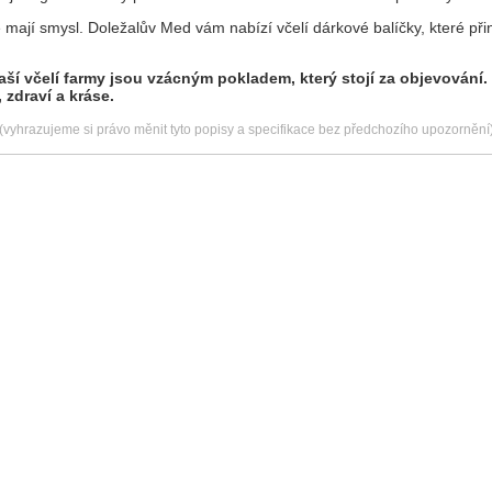
é mají smysl. Doležalův Med vám nabízí včelí dárkové balíčky, které přin
aší včelí farmy jsou vzácným pokladem, který stojí za objevování.
 zdraví a kráse.
(vyhrazujeme si právo měnit tyto popisy a specifikace bez předchozího upozornění