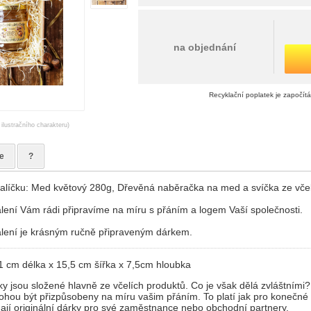
na objednání
Recyklační poplatek je započít
 ilustračního charakteru)
e
?
líčku: Med květový 280g, Dřevěná naběračka na med a svíčka ze včel
lení Vám rádi připravíme na míru s přáním a logem Vaší společnosti.
lení je krásným ručně připraveným dárkem.
1 cm délka x 15,5 cm šířka x 7,5cm hloubka
y jsou složené hlavně ze včelích produktů. Co je však dělá zvláštními
ohou být přizpůsobeny na míru vašim přáním. To platí jak pro konečné s
edají originální dárky pro své zaměstnance nebo obchodní partnery.