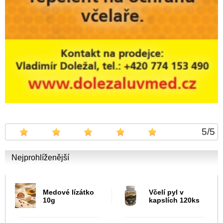
5
/
5
Nejprohlíženější
Medové lízátko
Včelí pyl v
10g
kapslích 120ks