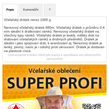
Popis
Komentáře
?
Včelařský drátek nerez 1000 g
Nerezový včelařský drátek 880m. Včelařský drátek o průměru 0,4
mm ideální k drátkování rámků. Nerezový včelařský drátek na
všechny typy rámků. Včelařský drátek je lesklý, měkký drát na
drátování včelařských rámků a drobných předmětů. Drátek je
ideální i jako spojovací drát, k aranžování aj. Nerezový drátek je
tenký, pevný, navíc je i odolný proti ukroucení. Drátek je dodáván
na plastové cívce.
(vyhrazujeme si právo měnit tyto popisy a specifikace bez předchozího
upozornění)