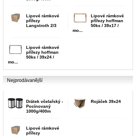
Lipové rámkové
Lipové rámkové
přířezy
přířezy hoffman
Langstroth 2/3
50ks / 39x17 /
mo...
Lipové rámkové
přířezy hoffman
50ks / 39x24 /
mo...
Nejprodávanější
Drátek včelařský -
Rojáček 39x24
Pocínovaný
1000g/400m
Lipové rámkové
přířezy