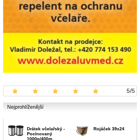
5
/
5
Nejprohlíženější
Drátek včelařský -
Rojáček 39x24
Pocínovaný
1000g/400m