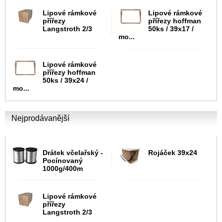
Lipové rámkové
Lipové rámkové
přířezy
přířezy hoffman
Langstroth 2/3
50ks / 39x17 /
mo...
Lipové rámkové
přířezy hoffman
50ks / 39x24 /
mo...
Nejprodávanější
Drátek včelařský -
Rojáček 39x24
Pocínovaný
1000g/400m
Lipové rámkové
přířezy
Langstroth 2/3