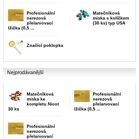
Profesionální
Matečníková
nerezová
miska s kolíčkem
přelarvovací
(30 ks) typ USA
lžička (0,5 ...
Značící poklopka
Nejprodávanější
Matečníková
Profesionální
miska ke
nerezová
kompletu Nicot
přelarvovací
30 ks
lžička (0,5 ...
Profesionální
nerezová
přelarvovací