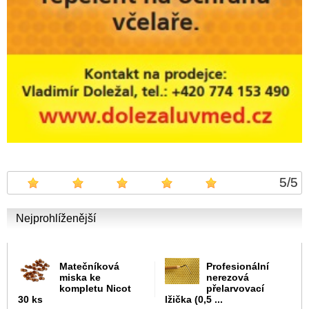
5
/
5
Nejprohlíženější
Matečníková
Profesionální
miska ke
nerezová
kompletu Nicot
přelarvovací
30 ks
lžička (0,5 ...