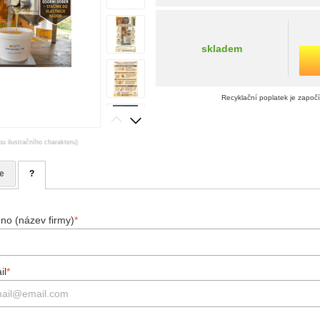
skladem
Recyklační poplatek je započ
ou ilustračního charakteru)
e
?
no (název firmy)
*
il
*