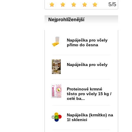
5
/
5
Nejprohlíženější
Napáječka pro včely
přímo do česna
Napáječka pro včely
Proteinové krmné
těsto pro včely 15 kg /
celé ba...
Napáječka (krmítko) na
1l sklenici