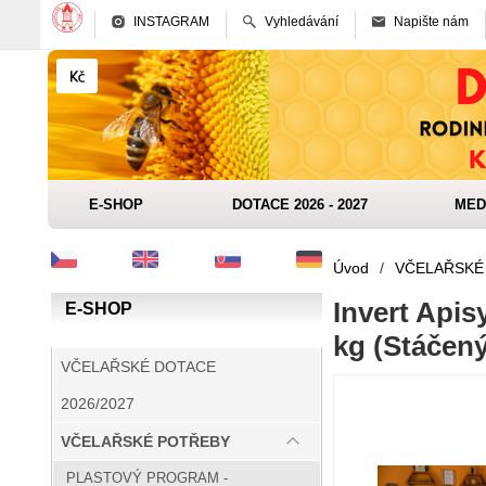
INSTAGRAM
Vyhledávání
Napište nám
E-SHOP
DOTACE 2026 - 2027
MED
Úvod
/
VČELAŘSKÉ
Invert Apis
E-SHOP
kg (Stáčený
VČELAŘSKÉ DOTACE
2026/2027
VČELAŘSKÉ POTŘEBY
PLASTOVÝ PROGRAM -