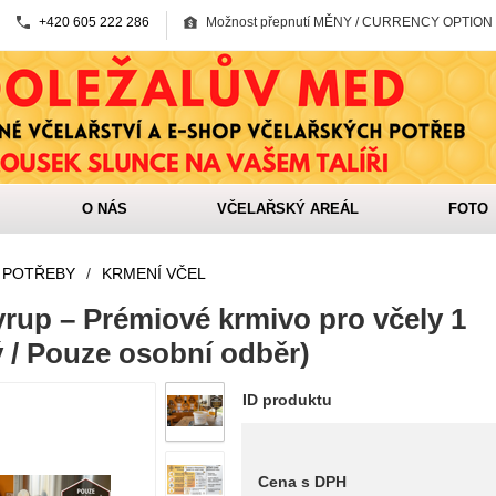
+420 605 222 286
Možnost přepnutí MĚNY / CURRENCY OPTION
O NÁS
VČELAŘSKÝ AREÁL
FOTO
 POTŘEBY
/
KRMENÍ VČEL
yrup – Prémiové krmivo pro včely 1
 / Pouze osobní odběr)
ID produktu
Cena s DPH