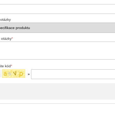
 otázky
 otázky
*
šte kód
*
»