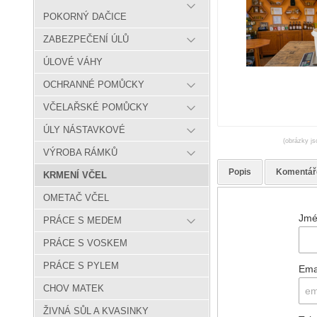
POKORNÝ DAČICE
ZABEZPEČENÍ ÚLŮ
ÚLOVÉ VÁHY
OCHRANNÉ POMŮCKY
VČELAŘSKÉ POMŮCKY
ÚLY NÁSTAVKOVÉ
(obrázky js
VÝROBA RÁMKŮ
Popis
Komentář
KRMENÍ VČEL
OMETAČ VČEL
Jmé
PRÁCE S MEDEM
PRÁCE S VOSKEM
PRÁCE S PYLEM
Ema
CHOV MATEK
ŽIVNÁ SŮL A KVASINKY