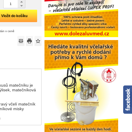
Vložit do košíku
ítán v ceně
 kusů matečníku je
výlisek, matečníková
ravý včelí matečník
čníkové misky
)