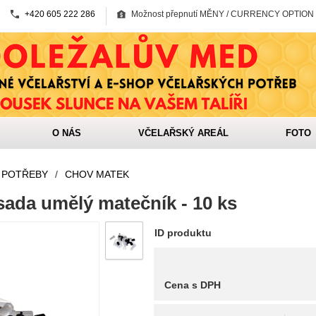
+420 605 222 286
Možnost přepnutí MĚNY / CURRENCY OPTION
O NÁS
VČELAŘSKÝ AREÁL
FOTO
 POTŘEBY
/
CHOV MATEK
sada umělý matečník - 10 ks
ID produktu
Cena s DPH