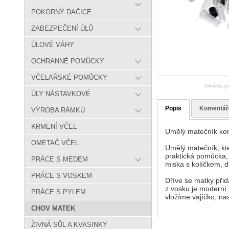
POKORNÝ DAČICE
ZABEZPEČENÍ ÚLŮ
ÚLOVÉ VÁHY
OCHRANNÉ POMŮCKY
VČELAŘSKÉ POMŮCKY
(obrázky js
ÚLY NÁSTAVKOVÉ
Popis
Komentář
VÝROBA RÁMKŮ
KRMENÍ VČEL
Umělý matečník ko
OMETAČ VČEL
Umělý matečník, kt
praktická pomůcka, 
PRÁCE S MEDEM
miska s kolíčkem, 
PRÁCE S VOSKEM
Dříve se matky přid
z vosku je moderní
PRÁCE S PYLEM
vložíme vajíčko, n
CHOV MATEK
ŽIVNÁ SŮL A KVASINKY