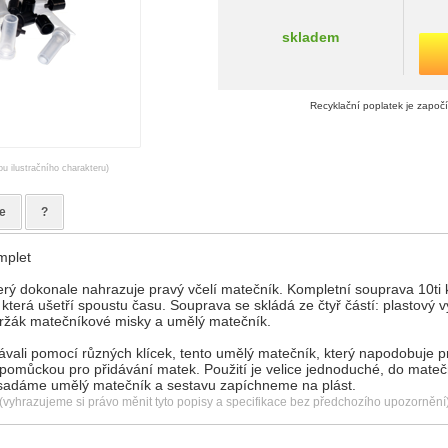
skladem
Recyklační poplatek je započ
ou ilustračního charakteru)
e
?
mplet
erý dokonale nahrazuje pravý včelí matečník. Kompletní souprava 10ti
která ušetří spoustu času. Souprava se skládá ze čtyř částí: plastový 
držák matečníkové misky a umělý matečník.
ávali pomocí různých klícek, tento umělý matečník, který napodobuje p
 pomůckou pro přidávání matek. Použití je velice jednoduché, do mate
asadáme umělý matečník a sestavu zapíchneme na plást.
(vyhrazujeme si právo měnit tyto popisy a specifikace bez předchozího upozornění