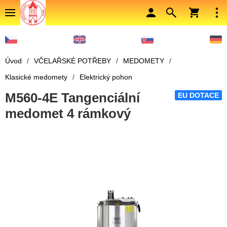
Úvod
/
VČELAŘSKÉ POTŘEBY
/
MEDOMETY
/
Klasické medomety
/
Elektrický pohon
M560-4E Tangenciální
EU DOTACE
medomet 4 rámkový