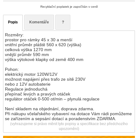
Recyklační poplatek je započítán v ceně
Popis
Komentáře
?
Rozměry:
prostor pro rámky 45 x 30 a menší
vnitřní průměr pláště 560 x 620 (výška)
celková výška 1270 mm
vnější průměr 590 mm
výška výtokové klapky od země 400 mm
Pohon:
elektrický motor 120W/12V
možnost napájení přes trafo ze sítě 230V
nebo z 12V autobaterie
Regulace jednoduchá
přepínač levých a pravých otáček
regulátor otáček 0-500 ot/min – plynulá regulace
Není skladem na objednání, doprava zdarma.
Při nákupu včelařského vybavení na dotace Vám rádi pomůžeme
se zařízením a sepsání dotací a poradenstvím ZDARMA.
(vyhrazujeme si právo měnit tyto popisy a specifikace bez předchozího
upozornění)