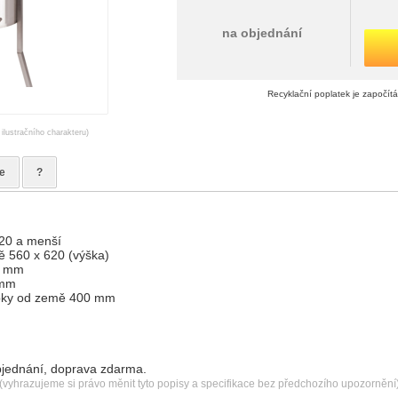
na objednání
Recyklační poplatek je započít
 ilustračního charakteru)
e
?
20 a menší
tě 560 x 620 (výška)
0 mm
 mm
apky od země 400 mm
jednání, doprava zdarma.
(vyhrazujeme si právo měnit tyto popisy a specifikace bez předchozího upozornění