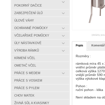
POKORNÝ DAČICE
ZABEZPEČENÍ ÚLŮ
ÚLOVÉ VÁHY
OCHRANNÉ POMŮCKY
(obrázky jsou
VČELAŘSKÉ POMŮCKY
ÚLY NÁSTAVKOVÉ
Popis
Komentář
VÝROBA RÁMKŮ
Rozměry :
KRMENÍ VČEL
rámková míra 45 x 
OMETAČ VČEL
vnitřní průměr pláš
celková výška 127
PRÁCE S MEDEM
vnější průměr 590
výška výtokové kl
PRÁCE S VOSKEM
Pohon :
PRÁCE S PYLEM
ruční pohon - klika
CHOV MATEK
Není skladem na ob
ŽIVNÁ SŮL A KVASINKY