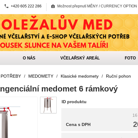
+420 605 222 286
Možnost přepnutí MĚNY / CURRENCY OPTION
O NÁS
VČELAŘSKÝ AREÁL
FOTO
 POTŘEBY
/
MEDOMETY
/
Klasické medomety
/
Ruční pohon
ngenciální medomet 6 rámkový
ID produktu
16
2
Cena s DPH