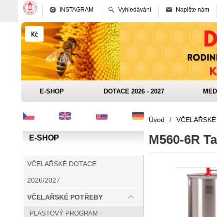
INSTAGRAM
Vyhledávání
Napište nám
E-SHOP
DOTACE 2026 - 2027
MED
Úvod
/
VČELAŘSKÉ
M560-6R Ta
E-SHOP
VČELAŘSKÉ DOTACE
2026/2027
VČELAŘSKÉ POTŘEBY
PLASTOVÝ PROGRAM -