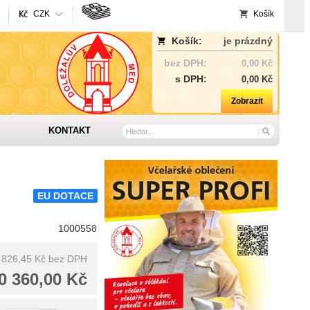
CZK
Košík
Košík:
je prázdný
bez DPH:
0,00 Kč
s DPH:
0,00 Kč
Zobrazit
KONTAKT
EU DOTACE
1000558
 826,45 Kč
bez DPH
0 360,00 Kč