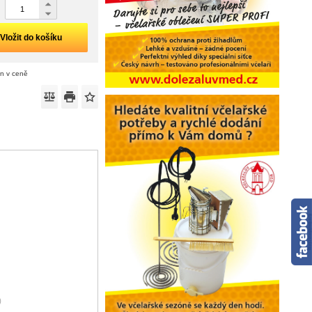
Vložit do košíku
án v ceně
)