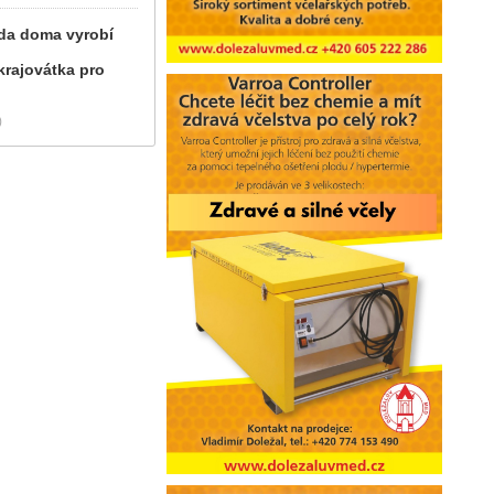
ráda doma vyrobí
krajovátka pro
)