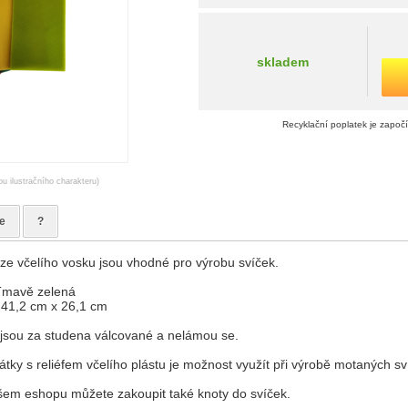
skladem
Recyklační poplatek je započ
ou ilustračního charakteru)
e
?
ze včelího vosku jsou vhodné pro výrobu svíček.
Tmavě zelená
41,2 cm x 26,1 cm
jsou za studena válcované a nelámou se.
tky s reliéfem včelího plástu je možnost využít při výrobě motaných sv
em eshopu můžete zakoupit také knoty do svíček.