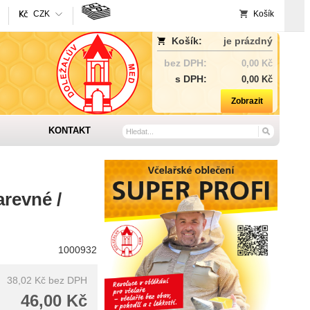
CZK
Košík
Košík:
je prázdný
bez DPH:
0,00 Kč
s DPH:
0,00 Kč
Zobrazit
KONTAKT
arevné /
1000932
38,02 Kč
bez DPH
46,00 Kč