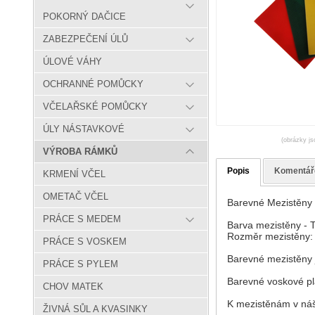
POKORNÝ DAČICE
ZABEZPEČENÍ ÚLŮ
ÚLOVÉ VÁHY
OCHRANNÉ POMŮCKY
VČELAŘSKÉ POMŮCKY
ÚLY NÁSTAVKOVÉ
(obrázky js
VÝROBA RÁMKŮ
Popis
Komentář
KRMENÍ VČEL
OMETAČ VČEL
Barevné Mezistěny 
PRÁCE S MEDEM
Barva mezistěny - 
Rozměr mezistěny: 
PRÁCE S VOSKEM
Barevné mezistěny 
PRÁCE S PYLEM
Barevné voskové plá
CHOV MATEK
K mezistěnám v náš
ŽIVNÁ SŮL A KVASINKY