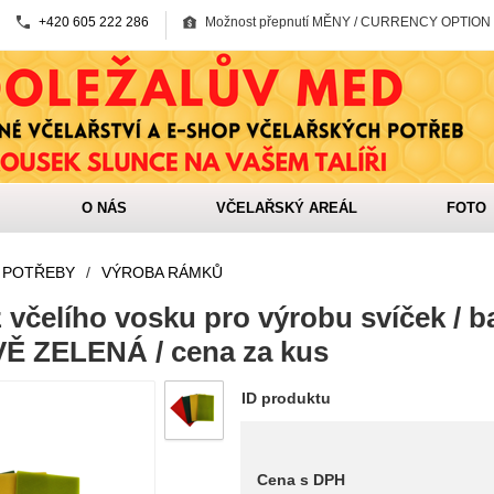
+420 605 222 286
Možnost přepnutí MĚNY / CURRENCY OPTION
O NÁS
VČELAŘSKÝ AREÁL
FOTO
 POTŘEBY
/
VÝROBA RÁMKŮ
 včelího vosku pro výrobu svíček / b
Ě ZELENÁ / cena za kus
ID produktu
Cena s DPH