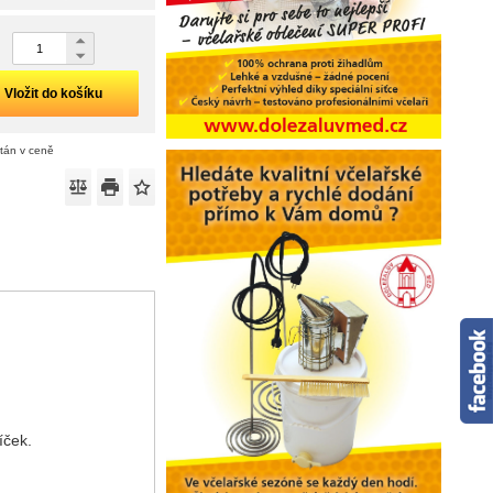
Vložit do košíku
ítán v ceně
íček.