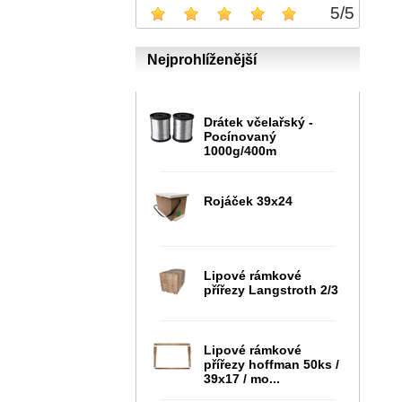
5
/
5
Nejprohlíženější
Drátek včelařský -
Pocínovaný
1000g/400m
Rojáček 39x24
Lipové rámkové
přířezy Langstroth 2/3
Lipové rámkové
přířezy hoffman 50ks /
39x17 / mo...