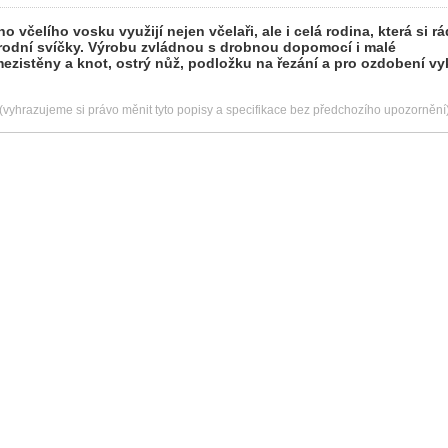
o včelího vosku využijí nejen včelaři, ale i celá rodina, která si 
rodní svíčky. Výrobu zvládnou s drobnou dopomocí i malé
mezistěny a knot, ostrý nůž, podložku na řezání a pro ozdobení vy
(vyhrazujeme si právo měnit tyto popisy a specifikace bez předchozího upozornění