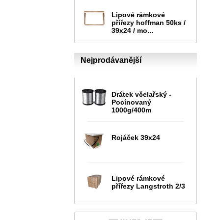
Lipové rámkové
přířezy hoffman 50ks /
39x24 / mo...
Nejprodávanější
Drátek včelařský -
Pocínovaný
1000g/400m
Rojáček 39x24
Lipové rámkové
přířezy Langstroth 2/3