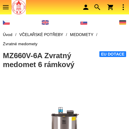
Úvod
/
VČELAŘSKÉ POTŘEBY
/
MEDOMETY
/
Zvratné medomety
MZ660V-6A Zvratný
EU DOTACE
medomet 6 rámkový