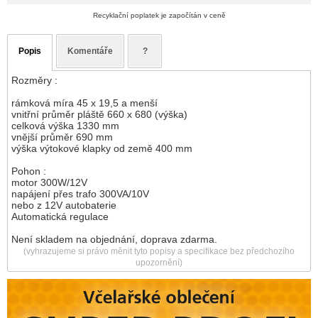
Recyklační poplatek je započítán v ceně
Popis
Komentáře
?
Rozměry :
rámková míra 45 x 19,5 a menší
vnitřní průměr pláště 660 x 680 (výška)
celková výška 1330 mm
vnější průměr 690 mm
výška výtokové klapky od země 400 mm
Pohon :
motor 300W/12V
napájení přes trafo 300VA/10V
nebo z 12V autobaterie
Automatická regulace
Není skladem na objednání, doprava zdarma.
(vyhrazujeme si právo měnit tyto popisy a specifikace bez předchozího
upozornění)