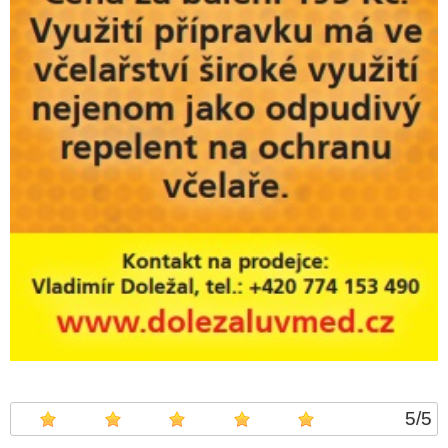
5
/
5