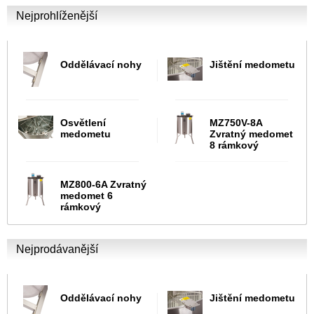
Nejprohlíženější
Oddělávací nohy
Jištění medometu
Osvětlení
MZ750V-8A
medometu
Zvratný medomet
8 rámkový
MZ800-6A Zvratný
medomet 6
rámkový
Nejprodávanější
Oddělávací nohy
Jištění medometu