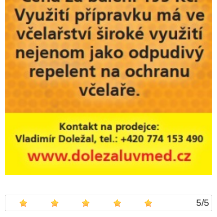
5
/
5