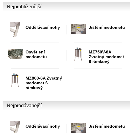
Nejprohlíženější
Oddělávací nohy
Jištění medometu
Osvětlení
MZ750V-8A
medometu
Zvratný medomet
8 rámkový
MZ800-6A Zvratný
medomet 6
rámkový
Nejprodávanější
Oddělávací nohy
Jištění medometu