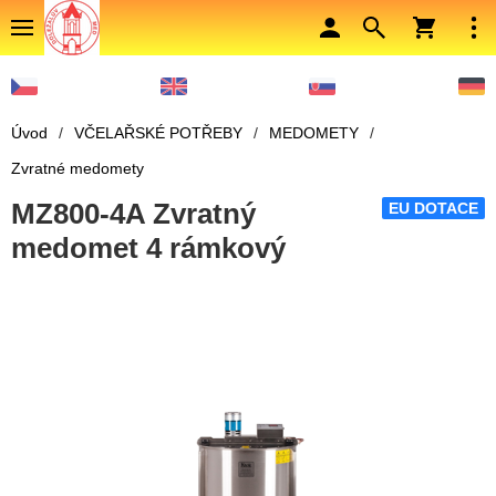
Úvod
/
VČELAŘSKÉ POTŘEBY
/
MEDOMETY
/
Zvratné medomety
MZ800-4A Zvratný
EU DOTACE
medomet 4 rámkový