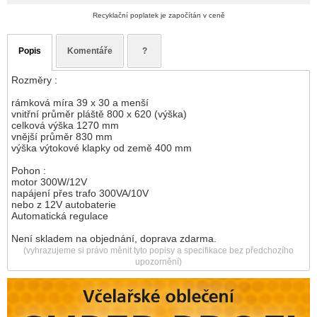
Recyklační poplatek je započítán v ceně
Popis
Komentáře
?
Rozměry :
rámková míra 39 x 30 a menší
vnitřní průměr pláště 800 x 620 (výška)
celková výška 1270 mm
vnější průměr 830 mm
výška výtokové klapky od země 400 mm
Pohon :
motor 300W/12V
napájení přes trafo 300VA/10V
nebo z 12V autobaterie
Automatická regulace
Není skladem na objednání, doprava zdarma.
(vyhrazujeme si právo měnit tyto popisy a specifikace bez předchozího
upozornění)