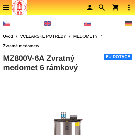
Úvod
/
VČELAŘSKÉ POTŘEBY
/
MEDOMETY
/
Zvratné medomety
MZ800V-6A Zvratný
EU DOTACE
medomet 6 rámkový