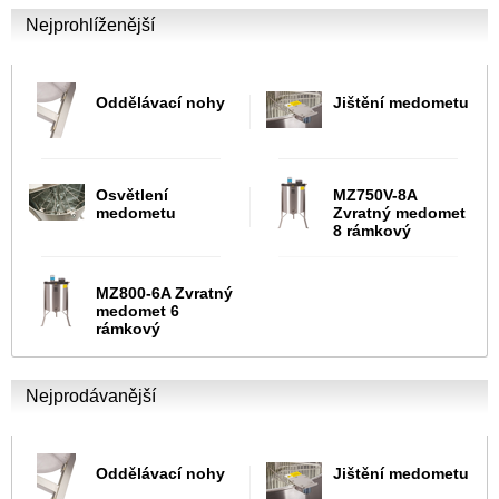
Nejprohlíženější
Oddělávací nohy
Jištění medometu
Osvětlení
MZ750V-8A
medometu
Zvratný medomet
8 rámkový
MZ800-6A Zvratný
medomet 6
rámkový
Nejprodávanější
Oddělávací nohy
Jištění medometu