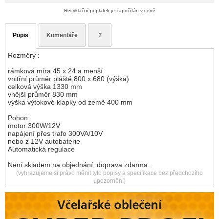
Recyklační poplatek je započítán v ceně
Popis
Komentáře
?
Rozměry :
rámková míra 45 x 24 a menší
vnitřní průměr pláště 800 x 680 (výška)
celková výška 1330 mm
vnější průměr 830 mm
výška výtokové klapky od země 400 mm
Pohon:
motor 300W/12V
napájení přes trafo 300VA/10V
nebo z 12V autobaterie
Automatická regulace
Není skladem na objednání, doprava zdarma.
(vyhrazujeme si právo měnit tyto popisy a specifikace bez předchozího
upozornění)