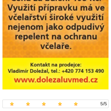
5
/
5