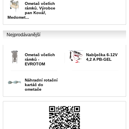
Ometač včelích
rámků. Výrobce
pan Kovář,
Medomet...
Nejprodávanější
Ometač včelích
Nabíječka 6-12V
rámků -
4,2 A PB-GEL
EVROTOM
Náhradní rotační
kartáč do
ometače