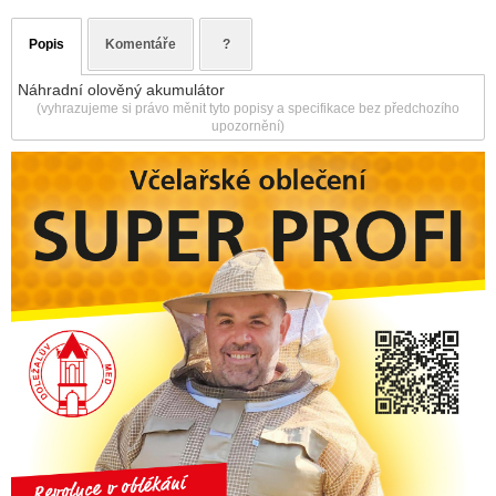
Popis
Komentáře
?
Náhradní olověný akumulátor
(vyhrazujeme si právo měnit tyto popisy a specifikace bez předchozího
upozornění)