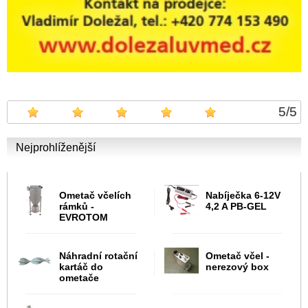
5
/
5
Nejprohlíženější
Ometač včelích
Nabíječka 6-12V
rámků -
4,2 A PB-GEL
EVROTOM
Náhradní rotační
Ometač včel -
kartáč do
nerezový box
ometače