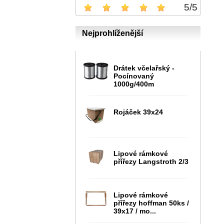
5
/
5
Nejprohlíženější
Drátek včelařský -
Pocínovaný
1000g/400m
Rojáček 39x24
Lipové rámkové
přířezy Langstroth 2/3
Lipové rámkové
přířezy hoffman 50ks /
39x17 / mo...