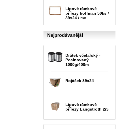
Lipové rámkové
přířezy hoffman 50ks /
39x24 / mo...
Nejprodávanější
Drátek včelařský -
Pocínovaný
1000g/400m
Rojáček 39x24
Lipové rámkové
přířezy Langstroth 2/3