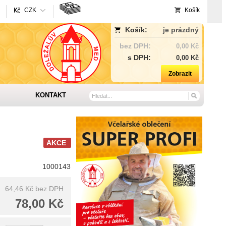
CZK
Košík
Košík:
je prázdný
bez DPH:
0,00 Kč
s DPH:
0,00 Kč
Zobrazit
KONTAKT
AKCE
1000143
64,46 Kč
bez DPH
78,00 Kč