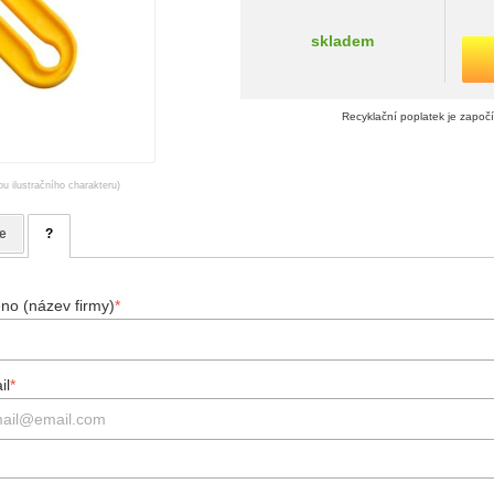
skladem
Recyklační poplatek je započ
ou ilustračního charakteru)
e
?
no (název firmy)
*
il
*