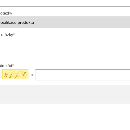
 otázky
 otázky
*
šte kód
*
»