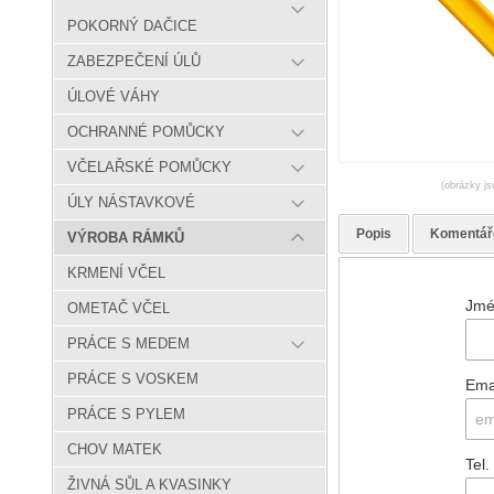
POKORNÝ DAČICE
ZABEZPEČENÍ ÚLŮ
ÚLOVÉ VÁHY
OCHRANNÉ POMŮCKY
VČELAŘSKÉ POMŮCKY
(obrázky js
ÚLY NÁSTAVKOVÉ
Popis
Komentář
VÝROBA RÁMKŮ
KRMENÍ VČEL
Jmé
OMETAČ VČEL
PRÁCE S MEDEM
PRÁCE S VOSKEM
Ema
PRÁCE S PYLEM
CHOV MATEK
Tel.
ŽIVNÁ SŮL A KVASINKY