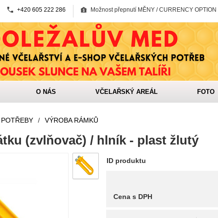
+420 605 222 286
Možnost přepnutí MĚNY / CURRENCY OPTION
O NÁS
VČELAŘSKÝ AREÁL
FOTO
 POTŘEBY
/
VÝROBA RÁMKŮ
ku (zvlňovač) / hlník - plast žlutý
ID produktu
Cena s DPH