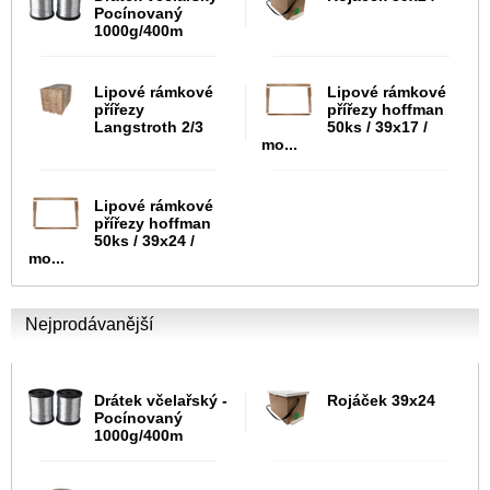
Pocínovaný
1000g/400m
Lipové rámkové
Lipové rámkové
přířezy
přířezy hoffman
Langstroth 2/3
50ks / 39x17 /
mo...
Lipové rámkové
přířezy hoffman
50ks / 39x24 /
mo...
Nejprodávanější
Drátek včelařský -
Rojáček 39x24
Pocínovaný
1000g/400m