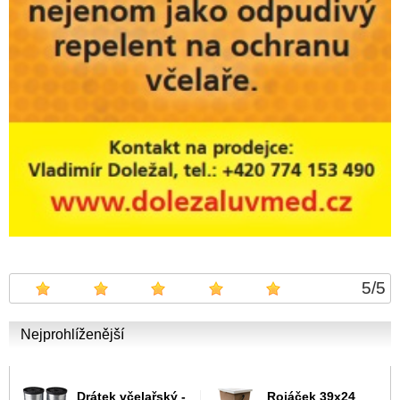
5
/
5
Nejprohlíženější
Drátek včelařský -
Rojáček 39x24