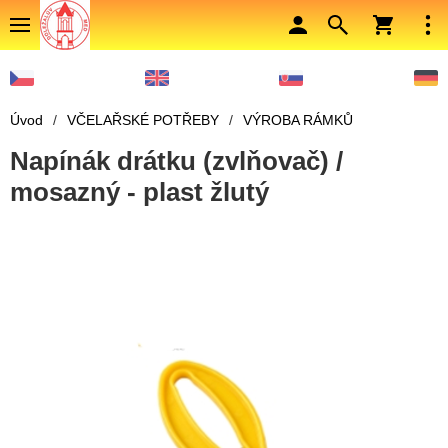
Úvod
/
VČELAŘSKÉ POTŘEBY
/
VÝROBA RÁMKŮ
Napínák drátku (zvlňovač) /
mosazný - plast žlutý