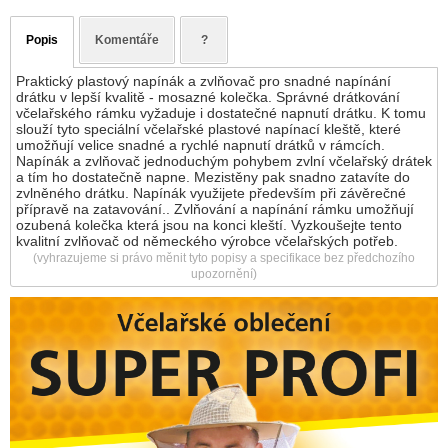
Popis
Komentáře
?
Praktický plastový napínák a zvlňovač pro snadné napínání
drátku v lepší kvalitě - mosazné kolečka. Správné drátkování
včelařského rámku vyžaduje i dostatečné napnutí drátku. K tomu
slouží tyto speciální včelařské plastové napínací kleště, které
umožňují velice snadné a rychlé napnutí drátků v rámcích.
Napínák a zvlňovač jednoduchým pohybem zvlní včelařský drátek
a tím ho dostatečně napne. Mezistěny pak snadno zatavíte do
zvlněného drátku. Napínák využijete především při závěrečné
přípravě na zatavování.. Zvlňování a napínání rámku umožňují
ozubená kolečka která jsou na konci kleští. Vyzkoušejte tento
kvalitní zvlňovač od německého výrobce včelařských potřeb.
(vyhrazujeme si právo měnit tyto popisy a specifikace bez předchozího
upozornění)