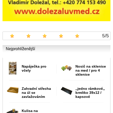
5
/
5
Nejprohlíženější
Napáječka pro
Nosič na sklenice
včely
na med / pro 4
sklenice
Zahradní střecha
,,jedno rámkové,,
na úl se
krmítko 39x12 /
zavlažováním
kapsové
Kulisa na