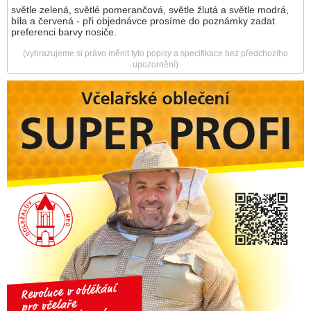
světle zelená, světlé pomerančová, světle žlutá a světle modrá,
bíla a červená - při objednávce prosíme do poznámky zadat
preferenci barvy nosiče.
(vyhrazujeme si právo měnit tyto popisy a specifikace bez předchozího
upozornění)