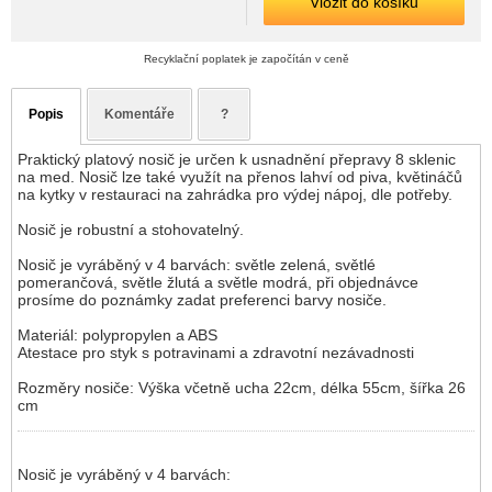
Vložit do košíku
Recyklační poplatek je započítán v ceně
Popis
Komentáře
?
Praktický platový nosič je určen k usnadnění přepravy 8 sklenic
na med. Nosič lze také využít na přenos lahví od piva, květináčů
na kytky v restauraci na zahrádka pro výdej nápoj, dle potřeby.
Nosič je robustní a stohovatelný.
Nosič je vyráběný v 4 barvách: světle zelená, světlé
pomerančová, světle žlutá a světle modrá, při objednávce
prosíme do poznámky zadat preferenci barvy nosiče.
Materiál: polypropylen a ABS
Atestace pro styk s potravinami a zdravotní nezávadnosti
Rozměry nosiče: Výška včetně ucha 22cm, délka 55cm, šířka 26
cm
Nosič je vyráběný v 4 barvách: