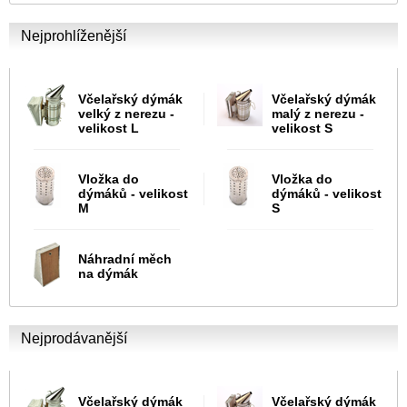
Nejprohlíženější
Včelařský dýmák
Včelařský dýmák
velký z nerezu -
malý z nerezu -
velikost L
velikost S
Vložka do
Vložka do
dýmáků - velikost
dýmáků - velikost
M
S
Náhradní měch
na dýmák
Nejprodávanější
Včelařský dýmák
Včelařský dýmák