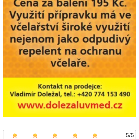
5
/
5