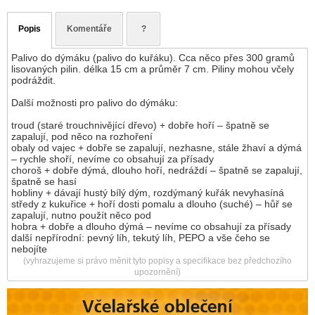
Popis
Komentáře
?
Palivo do dýmáku (palivo do kuřáku). Cca něco přes 300 gramů
lisovaných pilin. délka 15 cm a průměr 7 cm. Piliny mohou včely
podráždit.
Další možnosti pro palivo do dýmáku:
troud (staré trouchnivějící dřevo) + dobře hoří – špatně se
zapalují, pod něco na rozhoření
obaly od vajec + dobře se zapalují, nezhasne, stále žhaví a dýmá
– rychle shoří, nevíme co obsahují za přísady
choroš + dobře dýmá, dlouho hoří, nedráždí – špatně se zapalují,
špatně se hasí
hobliny + dávají hustý bílý dým, rozdýmaný kuřák nevyhasíná
středy z kukuřice + hoří dosti pomalu a dlouho (suché) – hůř se
zapalují, nutno použít něco pod
hobra + dobře a dlouho dýmá – nevíme co obsahují za přísady
další nepřírodní: pevný líh, tekutý líh, PEPO a vše čeho se
nebojíte
(vyhrazujeme si právo měnit tyto popisy a specifikace bez předchozího
upozornění)