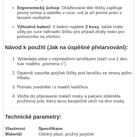
Ergonomický úchop:
Drážkované tělo lžičky zajišťuje
pevný úchop a stabilitu v ruce, což je při jemné práci s
larvami nezbytné.
Výhodné balení:
V balení najdete
2 kusy
, takže máte
vždy po ruce náhradní lžičku pro případ ztráty nebo pro
pomocníka na včelnici.
Návod k použití (Jak na úspěšné přelarvování):
Vyhledejte plást s nejmladšími larvičkami (stáří cca 1 den,
tvar malého „písmena c“).
Opatrně zasuňte jazýček lžičky pod larvičku ze strany jejího
hřbetu.
Pomalu zvedněte i s mateří kašičkou.
Vložte do připravené mateří misky a palcem stiskněte
pružinový píst, který larvu bezpečně uloží na dno misky.
Technické parametry:
Vlastnost
Specifikace
Materiál
Odolný plast, pružný jazýček