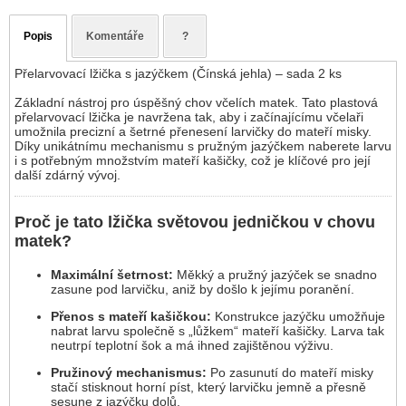
Popis
Komentáře
?
Přelarvovací lžička s jazýčkem (Čínská jehla) – sada 2 ks
Základní nástroj pro úspěšný chov včelích matek. Tato plastová
přelarvovací lžička je navržena tak, aby i začínajícímu včelaři
umožnila precizní a šetrné přenesení larvičky do mateří misky.
Díky unikátnímu mechanismu s pružným jazýčkem naberete larvu
i s potřebným množstvím mateří kašičky, což je klíčové pro její
další zdárný vývoj.
Proč je tato lžička světovou jedničkou v chovu
matek?
Maximální šetrnost:
Měkký a pružný jazýček se snadno
zasune pod larvičku, aniž by došlo k jejímu poranění.
Přenos s mateří kašičkou:
Konstrukce jazýčku umožňuje
nabrat larvu společně s „lůžkem“ mateří kašičky. Larva tak
neutrpí teplotní šok a má ihned zajištěnou výživu.
Pružinový mechanismus:
Po zasunutí do mateří misky
stačí stisknout horní píst, který larvičku jemně a přesně
sesune z jazýčku dolů.