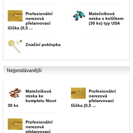
Profesionální
Matečníková
nerezová
miska s kolíčkem
přelarvovací
(30 ks) typ USA
lžička (0,5 ...
Značící poklopka
Nejprodávanější
Matečníková
Profesionální
miska ke
nerezová
kompletu Nicot
přelarvovací
30 ks
lžička (0,5 ...
Profesionální
nerezová
přelarvovací