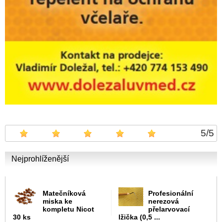
5
/
5
Nejprohlíženější
Matečníková
Profesionální
miska ke
nerezová
kompletu Nicot
přelarvovací
30 ks
lžička (0,5 ...