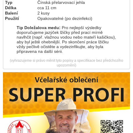
Typ
Čínská přelarvovací jehla
Délka
cca 11 cm
Balení
2 kusy
Použití
Opakovatelné (po dezinfekci)
Tip Doležalova medu:
Pro nejlepší výsledky
doporučujeme jazýček lžičky před prací mírně
navlhčit (např. vlažnou vodou nebo mateří kašičkou),
aby byl ještě ohebnější. Po skončení práce lžičku
vždy pečlivě očistěte a vydezinfikujte, aby byla
připravena na další sérii.
(vyhrazujeme si právo měnit tyto popisy a specifikace bez předchozího
upozornění)