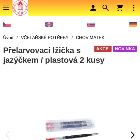
Úvod
/
VČELAŘSKÉ POTŘEBY
/
CHOV MATEK
Přelarvovací lžička s
AKCE
NOVINKA
jazýčkem / plastová 2 kusy