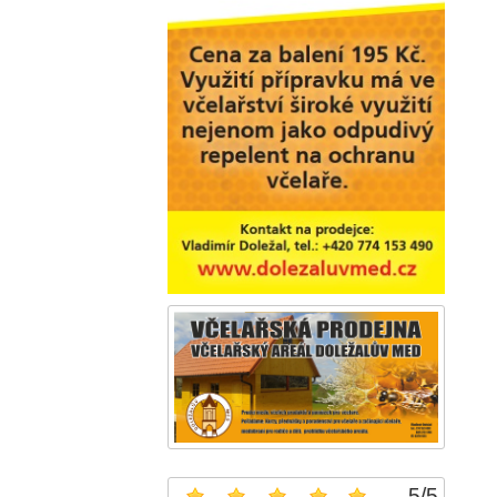
5
/
5