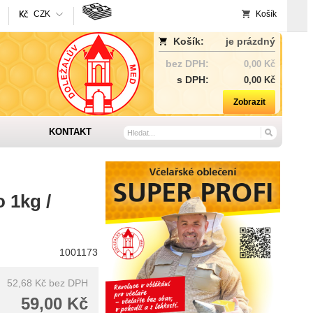
CZK
Košík
Košík:
je prázdný
bez DPH:
0,00 Kč
s DPH:
0,00 Kč
Zobrazit
KONTAKT
o 1kg /
1001173
52,68 Kč
bez DPH
59,00 Kč