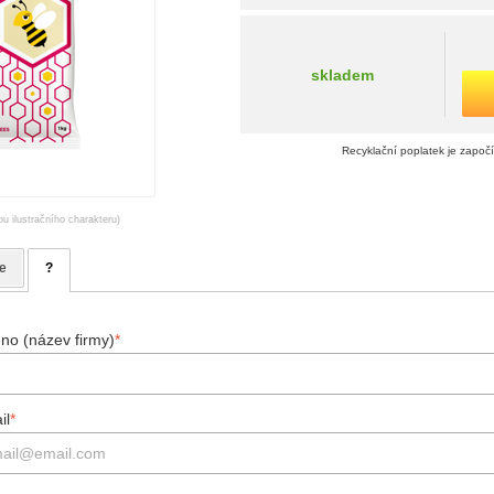
skladem
Recyklační poplatek je započ
ou ilustračního charakteru)
e
?
no (název firmy)
*
il
*