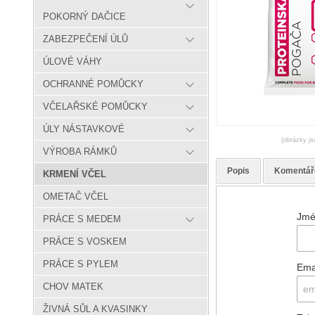
POKORNÝ DAČICE
ZABEZPEČENÍ ÚLŮ
ÚLOVÉ VÁHY
OCHRANNÉ POMŮCKY
VČELAŘSKÉ POMŮCKY
ÚLY NÁSTAVKOVÉ
(obrázky js
VÝROBA RÁMKŮ
Popis
Komentář
KRMENÍ VČEL
OMETAČ VČEL
Jmé
PRÁCE S MEDEM
PRÁCE S VOSKEM
PRÁCE S PYLEM
Ema
CHOV MATEK
ŽIVNÁ SŮL A KVASINKY