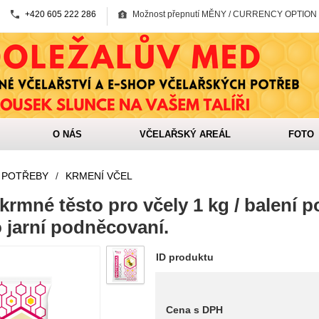
+420 605 222 286
Možnost přepnutí MĚNY / CURRENCY OPTION
O NÁS
VČELAŘSKÝ AREÁL
FOTO
 POTŘEBY
/
KRMENÍ VČEL
krmné těsto pro včely 1 kg / balení p
 jarní podněcovaní.
ID produktu
Cena s DPH