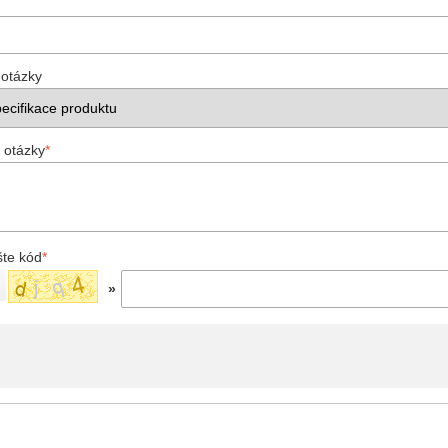
 otázky
 otázky
*
šte kód
*
»