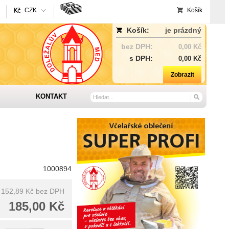
CZK
Košík
Košík:
je prázdný
bez DPH:
0,00 Kč
s DPH:
0,00 Kč
Zobrazit
KONTAKT
1000894
152,89 Kč
bez DPH
185,00 Kč