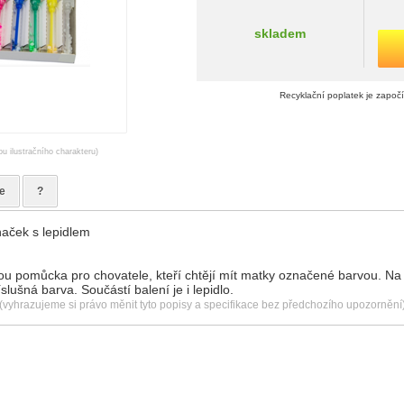
skladem
Recyklační poplatek je započ
ou ilustračního charakteru)
e
?
naček s lepidlem
ou pomůcka pro chovatele, kteří chtějí mít matky označené barvou. Na
slušná barva. Součástí balení je i lepidlo.
(vyhrazujeme si právo měnit tyto popisy a specifikace bez předchozího upozornění