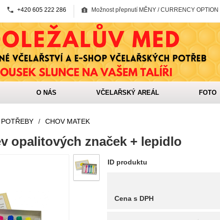
+420 605 222 286
Možnost přepnutí MĚNY / CURRENCY OPTION
O NÁS
VČELAŘSKÝ AREÁL
FOTO
 POTŘEBY
/
CHOV MATEK
v opalitových značek + lepidlo
ID produktu
Cena s DPH