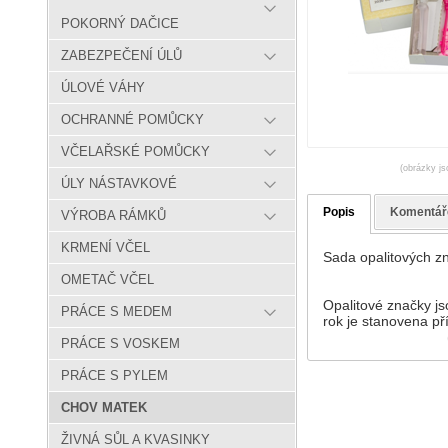
POKORNÝ DAČICE
ZABEZPEČENÍ ÚLŮ
ÚLOVÉ VÁHY
OCHRANNÉ POMŮCKY
VČELAŘSKÉ POMŮCKY
(obrázky js
ÚLY NÁSTAVKOVÉ
Popis
Komentář
VÝROBA RÁMKŮ
KRMENÍ VČEL
Sada opalitových z
OMETAČ VČEL
Opalitové značky js
PRÁCE S MEDEM
rok je stanovena pří
PRÁCE S VOSKEM
PRÁCE S PYLEM
CHOV MATEK
ŽIVNÁ SŮL A KVASINKY