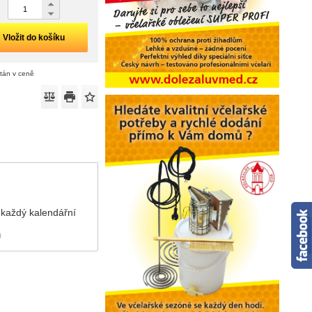
Vložit do košíku
ítán v ceně
 každý kalendářní
)