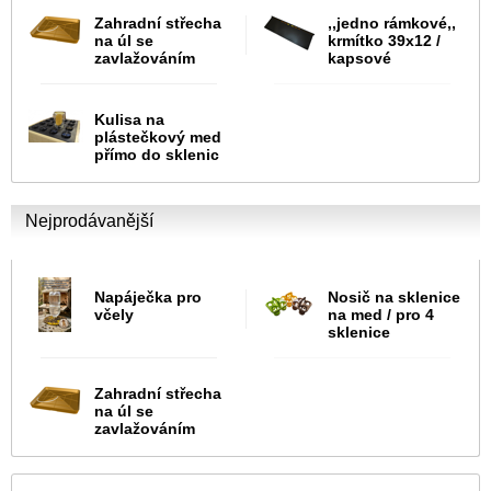
Zahradní střecha
,,jedno rámkové,,
na úl se
krmítko 39x12 /
zavlažováním
kapsové
Kulisa na
plástečkový med
přímo do sklenic
Nejprodávanější
Napáječka pro
Nosič na sklenice
včely
na med / pro 4
sklenice
Zahradní střecha
na úl se
zavlažováním