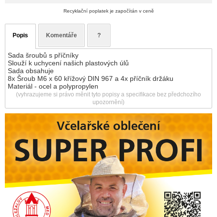
Recyklační poplatek je započítán v ceně
Popis
Komentáře
?
Sada šroubů s příčníky
Slouží k uchycení našich plastových úlů
Sada obsahuje
8x Šroub M6 x 60 křížový DIN 967 a 4x příčník držáku
Materiál - ocel a polypropylen
(vyhrazujeme si právo měnit tyto popisy a specifikace bez předchozího
upozornění)