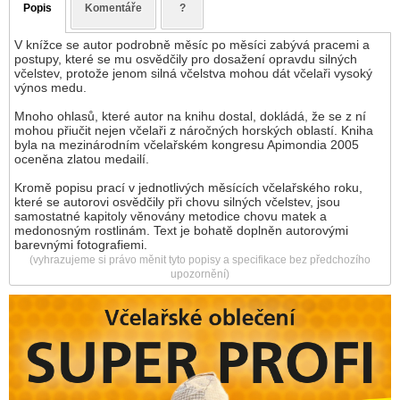
Popis
Komentáře
?
V knížce se autor podrobně měsíc po měsíci zabývá pracemi a
postupy, které se mu osvědčily pro dosažení opravdu silných
včelstev, protože jenom silná včelstva mohou dát včelaři vysoký
výnos medu.
Mnoho ohlasů, které autor na knihu dostal, dokládá, že se z ní
mohou přiučit nejen včelaři z náročných horských oblastí. Kniha
byla na mezinárodním včelařském kongresu Apimondia 2005
oceněna zlatou medailí.
Kromě popisu prací v jednotlivých měsících včelařského roku,
které se autorovi osvědčily při chovu silných včelstev, jsou
samostatné kapitoly věnovány metodice chovu matek a
medonosným rostlinám. Text je bohatě doplněn autorovými
barevnými fotografiemi.
(vyhrazujeme si právo měnit tyto popisy a specifikace bez předchozího
upozornění)