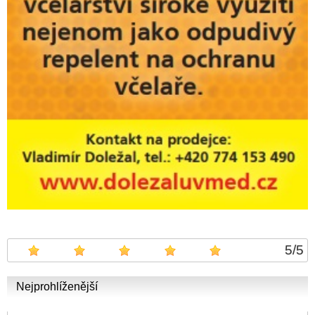
5
/
5
Nejprohlíženější