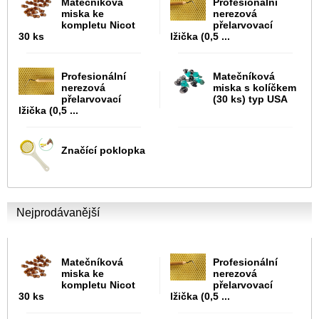
Matečníková
Profesionální
miska ke
nerezová
kompletu Nicot
přelarvovací
30 ks
lžička (0,5 ...
Profesionální
Matečníková
nerezová
miska s kolíčkem
přelarvovací
(30 ks) typ USA
lžička (0,5 ...
Značící poklopka
Nejprodávanější
Matečníková
Profesionální
miska ke
nerezová
kompletu Nicot
přelarvovací
30 ks
lžička (0,5 ...