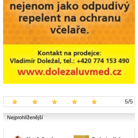
5
/
5
Nejprohlíženější