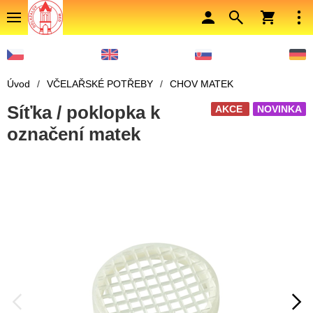
Úvod
/
VČELAŘSKÉ POTŘEBY
/
CHOV MATEK
Síťka / poklopka k
AKCE
NOVINKA
označení matek