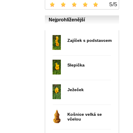
5
/
5
Nejprohlíženější
Zajíček s podstavcem
Slepička
Ježeček
Košnice velká se
včelou