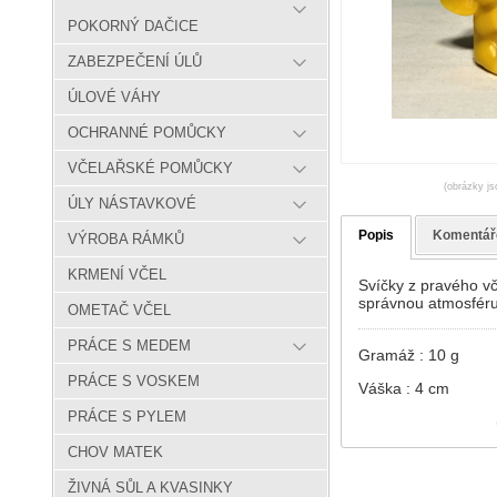
POKORNÝ DAČICE
ZABEZPEČENÍ ÚLŮ
ÚLOVÉ VÁHY
OCHRANNÉ POMŮCKY
VČELAŘSKÉ POMŮCKY
(obrázky js
ÚLY NÁSTAVKOVÉ
Popis
Komentář
VÝROBA RÁMKŮ
KRMENÍ VČEL
Svíčky z pravého vč
správnou atmosféru
OMETAČ VČEL
PRÁCE S MEDEM
Gramáž : 10 g
PRÁCE S VOSKEM
Váška : 4 cm
PRÁCE S PYLEM
CHOV MATEK
ŽIVNÁ SŮL A KVASINKY