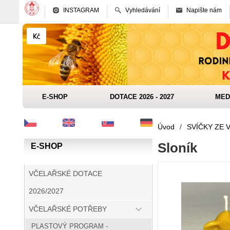
INSTAGRAM
Vyhledávání
Napište nám
E-SHOP
DOTACE 2026 - 2027
MED
Úvod
/
SVÍČKY ZE 
Sloník
E-SHOP
VČELAŘSKÉ DOTACE
2026/2027
VČELAŘSKÉ POTŘEBY
PLASTOVÝ PROGRAM -