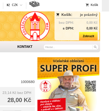
CZK
Košík
Košík:
je prázdný
bez DPH:
0,00 Kč
s DPH:
0,00 Kč
Zobrazit
KONTAKT
1000680
23,14 Kč
bez DPH
28,00 Kč