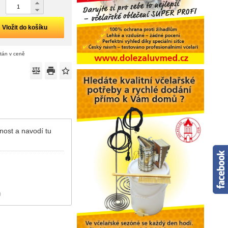
Vložit do košíku
ítán v ceně
nost a navodí tu
)