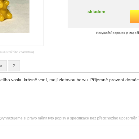
skladem
Recyklační poplatek je započ
ou ilustračního charakteru)
e
?
elího vosku krásně voní, mají zlatavou barvu. Příjemně provoní domác
.
(vyhrazujeme si právo měnit tyto popisy a specifikace bez předchozího upozornění