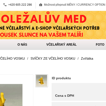
+420 605 222 286
Možnost přepnutí MĚNY / CURRENCY OPTION
O NÁS
VČELAŘSKÝ AREÁL
FOTO
VČELÍHO VOSKU
/
SVÍČKY ZE VČELÍHO VOSKU
/
Zvířátka
ID produktu
Cena s DPH