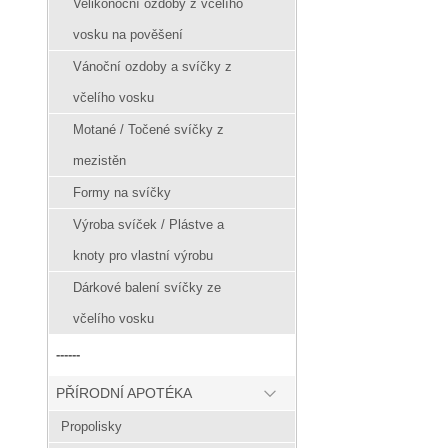
Velikonoční ozdoby z včelího
vosku na pověšení
Vánoční ozdoby a svíčky z
včelího vosku
Motané / Točené svíčky z
mezistěn
Formy na svíčky
Výroba svíček / Plástve a
knoty pro vlastní výrobu
Dárkové balení svíčky ze
včelího vosku
------
PŘÍRODNÍ APOTÉKA
Propolisky