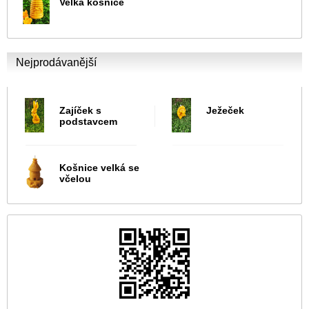
Velká košnice
Nejprodávanější
Zajíček s
Ježeček
podstavcem
Košnice velká se
včelou