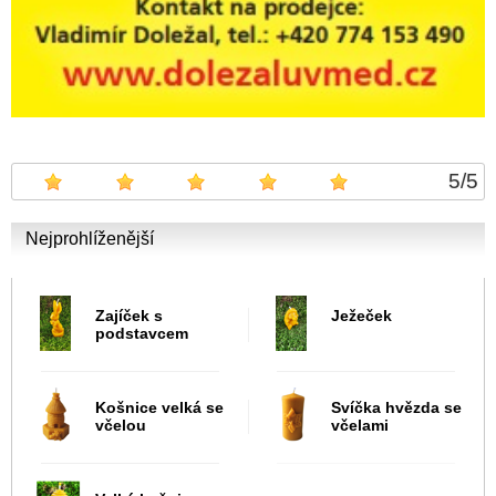
5
/
5
Nejprohlíženější
Zajíček s
Ježeček
podstavcem
Košnice velká se
Svíčka hvězda se
včelou
včelami