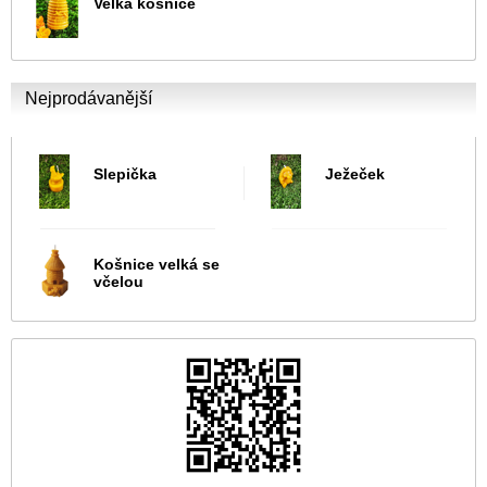
Velká košnice
Nejprodávanější
Slepička
Ježeček
Košnice velká se
včelou